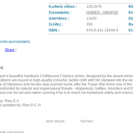
Κωδικός είδους :
118.2678
Βά
Συγγραφέας :
HOMER - ΟΜΗΡΟΣ
Εκ
Διαστάσεις :
13x20
Εξ
10%
Σελίδες :
356
Ba
έκπτωση
ISBN :
978-0-141-19244-4
Ετ
θυνση φωτογραφίας
Share
|
φή
guin's beautiful hardback Clothbound Classics series, designed by the award-winni
editions are bound in high-quality colourful, tactile cloth with foil stamped into the de
le of Odysseus and his ten-year journey home after the Trojan War forms one of the 
 Confronted by natural and supernatural threats - shipwrecks, battles, monsters and 
st use his wit and native cunning if he is to reach his homeland safely and overcom
by: Rieu E.V.
 updated by: Rieu D.C.H.
λία του συγγραφέα
Δείτε ακόμα
Κριτικές