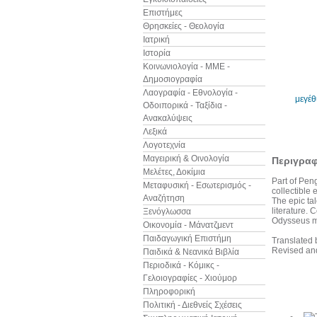
Επιστήμες
Θρησκείες - Θεολογία
Ιατρική
Ιστορία
Κοινωνιολογία - ΜΜΕ -
Δημοσιογραφία
Λαογραφία - Εθνολογία -
μεγέ
Οδοιπορικά - Ταξίδια -
Ανακαλύψεις
Λεξικά
Λογοτεχνία
Μαγειρική & Οινολογία
Περιγρα
Μελέτες, Δοκίμια
Part of Pen
Μεταφυσική - Εσωτερισμός -
collectible 
Αναζήτηση
The epic ta
literature.
Ξενόγλωσσα
Odysseus mu
Οικονομία - Μάνατζμεντ
Παιδαγωγική Επιστήμη
Translated 
Revised and
Παιδικά & Νεανικά Βιβλία
Περιοδικά - Κόμικς -
Γελοιογραφίες - Χιούμορ
Άλλα βιβ
Πληροφορική
Πολιτική - Διεθνείς Σχέσεις