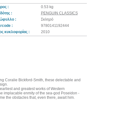
ρος :
0.53 kg
δότης :
PENGUIN CLASSICS
ώφυλλο :
Σκληρό
rcode :
9780141192444
ος κυκλοφορίας :
2010
ng Coralie Bickford-Smith, these delectable and
sign.
earliest and greatest works of Western
the implacable enmity of the sea-god Poseidon -
e the obstacles that, even there, await him.