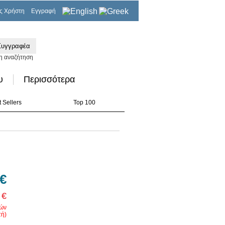
ς Χρήστη
Εγγραφή
0,00€
η αναζήτηση
υ
Περισσότερα
 Sellers
Top 100
 €
 €
ρών
ή)