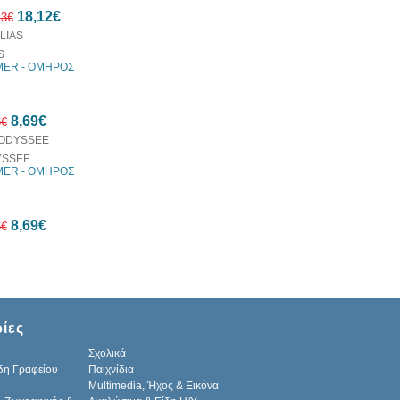
10%
18,12€
έκπτωση
13€
S
ER - ΟΜΗΡΟΣ
10%
8,69€
έκπτωση
5€
YSSEE
ER - ΟΜΗΡΟΣ
10%
8,69€
έκπτωση
5€
10%
ίες
έκπτωση
Σχολικά
δη Γραφείου
Παιχνίδια
Multimedia, Ήχος & Εικόνα