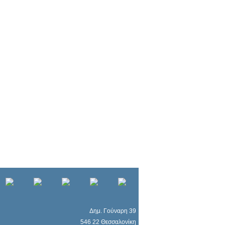
Δημ. Γούναρη 39
546 22 Θεσσαλονίκη