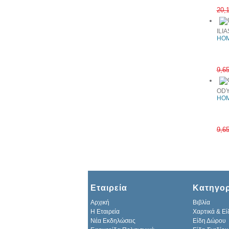
20,
ILIA
HOM
9,6
OD
HOM
9,6
Εταιρεία
Κατηγορ
Αρχική
Βιβλία
H Εταιρεία
Χαρτικά & Εί
Νέα Εκδηλώσεις
Είδη Δώρου