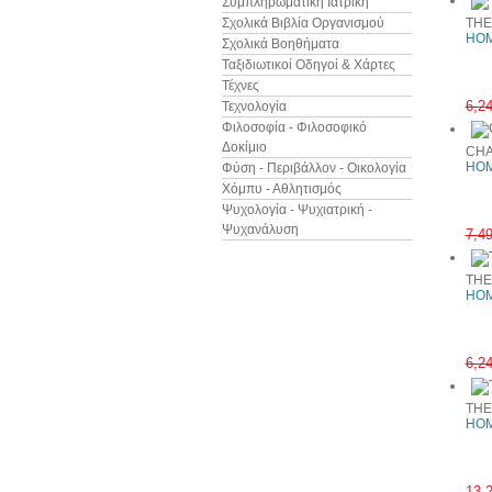
Συμπληρωματική Ιατρική
Σχολικά Βιβλία Οργανισμού
THE
HOM
Σχολικά Βοηθήματα
Ταξιδιωτικοί Οδηγοί & Χάρτες
Τέχνες
6,2
Τεχνολογία
Φιλοσοφία - Φιλοσοφικό
Δοκίμιο
CHA
HOM
Φύση - Περιβάλλον - Οικολογία
Χόμπυ - Αθλητισμός
Ψυχολογία - Ψυχιατρική -
Ψυχανάλυση
7,4
THE
HOM
6,2
THE
HOM
13,