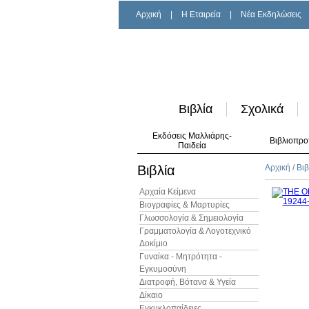
Αρχική
|
H Εταιρεία
|
Νέα Εκδηλώσεις
Βιβλία
Σχολικά
Εκδόσεις Μαλλιάρης-
Βιβλιοπρο
Παιδεία
Βιβλία
Αρχική
/
Βιβ
Αρχαία Κείμενα
Βιογραφίες & Μαρτυρίες
Γλωσσολογία & Σημειολογία
Γραμματολογία & Λογοτεχνικό
Δοκίμιο
Γυναίκα - Μητρότητα -
Εγκυμοσύνη
Διατροφή, Βότανα & Υγεία
Δίκαιο
Εγκυκλοπαίδειες