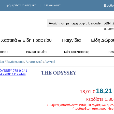
|
Εφημερίδα Πολιτισμικά
|
Επικοινωνία
Είσοδο
σύνθετ
Χαρτικά & Είδη Γραφείου
Παιχνίδια
Είδη Δώρο
τάσεις
Bazaar Βιβλίου
Νέες Κυκλοφορίες
Best
λία
/
Ξενόγλωσσα
/
Λογοτεχνικά
/
Αγγλικά
THE ODYSSEY
16,21
18,01 €
κερδίστε 1,80
Συνήθως αποστέλλεται εντός 10 εργάσιμων ημε
(προϋπόθεση στοκ προμηθευτ