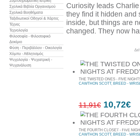
Συμπληρωματική Ιατρική
Curiosity leads Charlie
Σχολικά Βιβλία Οργανισμού
they find it hidden and
Σχολικά Βοηθήματα
Ταξιδιωτικοί Οδηγοί & Χάρτες
inside, but things are 
Τέχνες
changed. They now hav
Τεχνολογία
Φιλοσοφία - Φιλοσοφικό
Δοκίμιο
Φύση - Περιβάλλον - Οικολογία
Άλλα βιβλία του συγγραφέα
Δεί
Χόμπυ - Αθλητισμός
Ψυχολογία - Ψυχιατρική -
Ψυχανάλυση
THE TWISTED ONES - FIVE NIGHT
CAWTHON SCOTT, BREED - WRIS
10,72€
11,91€
10%
έκπτωση
THE FOURTH CLOSET - FIVE NIGH
CAWTHON SCOTT, BREED - WRIS