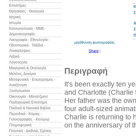
Επιστήμες
Κ
Θρησκείες - Θεολογία
Σ
Ιατρική
Ιστορία
Δ
10%
έκπτωση
Κοινωνιολογία - ΜΜΕ -
Σ
Δημοσιογραφία
I
Λαογραφία - Εθνολογία -
μεγέθυνση φωτογραφίας
Οδοιπορικά - Ταξίδια -
Ανακαλύψεις
Share
|
Λεξικά
Λογοτεχνία
Μαγειρική & Οινολογία
Περιγραφή
Μελέτες, Δοκίμια
Μεταφυσική - Εσωτερισμός -
It's been exactly ten y
Αναζήτηση
and Charlotte (Charlie f
Ξενόγλωσσα
Οικονομία - Μάνατζμεντ
Her father was the owne
Παιδαγωγική Επιστήμη
four adult-sized animat
Παιδικά & Νεανικά Βιβλία
Περιοδικά - Κόμικς -
Charlie is returning to
Γελοιογραφίες - Χιούμορ
on the anniversary of t
Πληροφορική
Πολιτική - Διεθνείς Σχέσεις