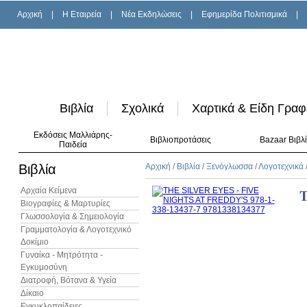
Αρχική
|
H Εταιρεία
|
Νέα Εκδηλώσεις
|
Εφημερίδα Πολιτισμικά
|
Βιβλία
Σχολικά
Χαρτικά & Είδη Γραφ
Εκδόσεις Μαλλιάρης-
Βιβλιοπροτάσεις
Bazaar Βιβλ
Παιδεία
Βιβλία
Αρχική
/
Βιβλία
/
Ξενόγλωσσα
/
Λογοτεχνικά
Αρχαία Κείμενα
T
Βιογραφίες & Μαρτυρίες
Γλωσσολογία & Σημειολογία
Γραμματολογία & Λογοτεχνικό
Δοκίμιο
Γυναίκα - Μητρότητα -
Εγκυμοσύνη
Διατροφή, Βότανα & Υγεία
Δίκαιο
Εγκυκλοπαίδειες