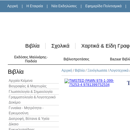
Αρχική
|
H Εταιρεία
|
Νέα Εκδηλώσεις
|
Εφημερίδα Πολιτισμικά
|
Βιβλία
Σχολικά
Χαρτικά & Είδη Γραφ
Εκδόσεις Μαλλιάρης-
Βιβλιοπροτάσεις
Bazaar Βιβλ
Παιδεία
Βιβλία
Αρχική
/
Βιβλία
/
Ξενόγλωσσα
/
Λογοτεχνικά
Αρχαία Κείμενα
Βιογραφίες & Μαρτυρίες
Γλωσσολογία & Σημειολογία
Γραμματολογία & Λογοτεχνικό
Δοκίμιο
Γυναίκα - Μητρότητα -
Εγκυμοσύνη
Διατροφή, Βότανα & Υγεία
Δίκαιο
Εγκυκλοπαίδειες