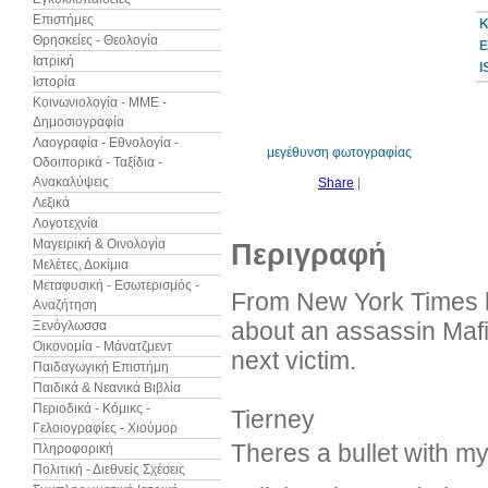
Επιστήμες
Κ
Θρησκείες - Θεολογία
Ε
Ιατρική
I
Ιστορία
10%
έκπτωση
Κοινωνιολογία - ΜΜΕ -
Δημοσιογραφία
Λαογραφία - Εθνολογία -
μεγέθυνση φωτογραφίας
Οδοιπορικά - Ταξίδια -
Ανακαλύψεις
Share
|
Λεξικά
Λογοτεχνία
Μαγειρική & Οινολογία
Περιγραφή
Μελέτες, Δοκίμια
Μεταφυσική - Εσωτερισμός -
From New York Times b
Αναζήτηση
about an assassin Mafi
Ξενόγλωσσα
Οικονομία - Μάνατζμεντ
next victim.
Παιδαγωγική Επιστήμη
Παιδικά & Νεανικά Βιβλία
Περιοδικά - Κόμικς -
Tierney
Γελοιογραφίες - Χιούμορ
Theres a bullet with m
Πληροφορική
Πολιτική - Διεθνείς Σχέσεις