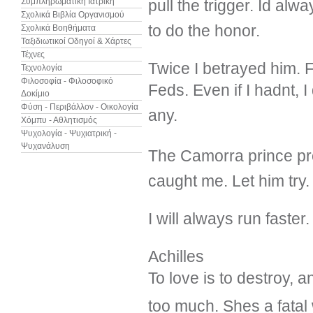
Συμπληρωματική Ιατρική
pull the trigger. Id al
Σχολικά Βιβλία Οργανισμού
to do the honor.
Σχολικά Βοηθήματα
Ταξιδιωτικοί Οδηγοί & Χάρτες
Τέχνες
Twice I betrayed him. Fi
Τεχνολογία
Φιλοσοφία - Φιλοσοφικό
Feds. Even if I hadnt,
Δοκίμιο
Φύση - Περιβάλλον - Οικολογία
any.
Χόμπυ - Αθλητισμός
Ψυχολογία - Ψυχιατρική -
Ψυχανάλυση
The Camorra prince pr
caught me. Let him try.
I will always run faster.
Achilles
To love is to destroy, a
too much. Shes a fata