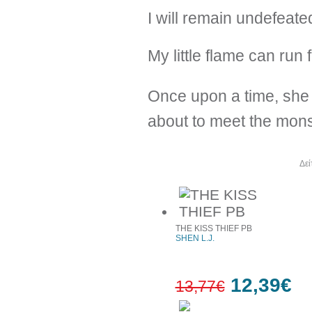
I will remain undefeate
My little flame can run f
Once upon a time, she
about to meet the mon
Άλλα βιβλία του συγγραφέα
Δεί
THE KISS THIEF PB
SHEN L.J.
12,39€
13,77€