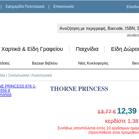
|
Εφημερίδα Πολιτισμικά
|
Επικοινωνία
Είσοδο
σύνθετ
Χαρτικά & Είδη Γραφείου
Παιχνίδια
Είδη Δώρο
τάσεις
Bazaar Βιβλίου
Νέες Κυκλοφορίες
Best
λία
/
Ξενόγλωσσα
/
Λογοτεχνικά
THORNE PRINCESS
12,39
13,77 €
κερδίστε 1,38
Συνήθως αποστέλλεται εντός 10 εργάσιμων ημε
(προϋπόθεση στοκ προμηθευτ