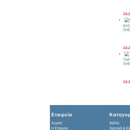
13,
BAD
SHE
13,
TWI
SHE
13,
Εταιρεία
Κατηγορ
Αρχική
Βιβλία
H Εταιρεία
Χαρτικά & Εί