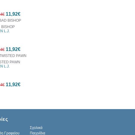
10%
11,92€
έκπτωση
24€
 BISHOP
N L.J.
10%
11,92€
έκπτωση
24€
STED PAWN
N L.J.
10%
11,92€
έκπτωση
24€
10%
ίες
έκπτωση
Σχολικά
δη Γραφείου
Παιχνίδια