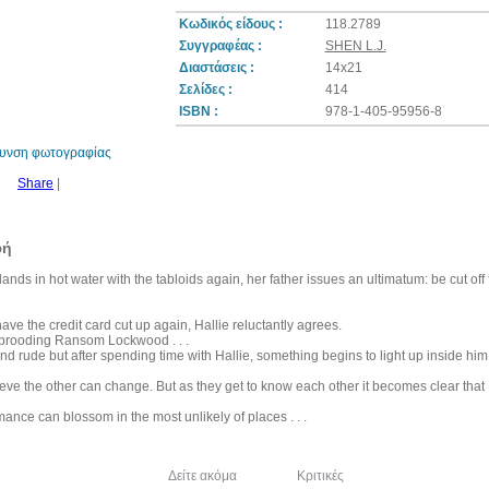
Κωδικός είδους :
118.2789
Συγγραφέας :
SHEN L.J.
Διαστάσεις :
14x21
10%
Σελίδες :
414
έκπτωση
ISBN :
978-1-405-95956-8
θυνση φωτογραφίας
Share
|
φή
 lands in hot water with the tabloids again, her father issues an ultimatum: be cut off f
ave the credit card cut up again, Hallie reluctantly agrees.
 brooding Ransom Lockwood . . .
nd rude but after spending time with Hallie, something begins to light up inside him
eve the other can change. But as they get to know each other it becomes clear that Ha
ance can blossom in the most unlikely of places . . .
λία του συγγραφέα
Δείτε ακόμα
Κριτικές