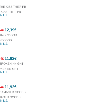
 KISS THIEF PB
N L.J.
12,39€
77€
RY GOD
N L.J.
10%
11,92€
έκπτωση
24€
KEN KNIGHT
N L.J.
10%
11,92€
έκπτωση
24€
MAGED GOODS
N L.J.