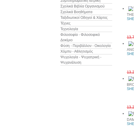
Συμπληρωματική Ιατρική
Σχολικά Βιβλία Οργανισμού
Σχολικά Βοηθήματα
THE
Ταξιδιωτικοί Οδηγοί & Χάρτες
SHE
Τέχνες
Τεχνολογία
Φιλοσοφία - Φιλοσοφικό
13,
Δοκίμιο
Φύση - Περιβάλλον - Οικολογία
ANG
Χόμπυ - Αθλητισμός
SHE
Ψυχολογία - Ψυχιατρική -
Ψυχανάλυση
13,
BRO
SHE
13,
DA
SHE