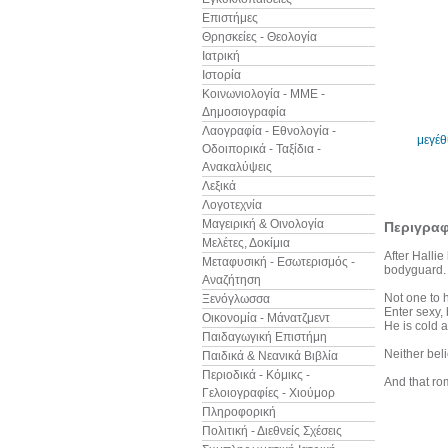
Επιστήμες
Θρησκείες - Θεολογία
Ιατρική
Ιστορία
Κοινωνιολογία - ΜΜΕ -
Δημοσιογραφία
Λαογραφία - Εθνολογία -
μεγέ
Οδοιπορικά - Ταξίδια -
Ανακαλύψεις
Λεξικά
Λογοτεχνία
Μαγειρική & Οινολογία
Περιγρα
Μελέτες, Δοκίμια
After Hallie
Μεταφυσική - Εσωτερισμός -
bodyguard.
Αναζήτηση
Not one to h
Ξενόγλωσσα
Enter sexy,
Οικονομία - Μάνατζμεντ
He is cold a
Παιδαγωγική Επιστήμη
Neither beli
Παιδικά & Νεανικά Βιβλία
Περιοδικά - Κόμικς -
And that rom
Γελοιογραφίες - Χιούμορ
Πληροφορική
Πολιτική - Διεθνείς Σχέσεις
Άλλα βιβ