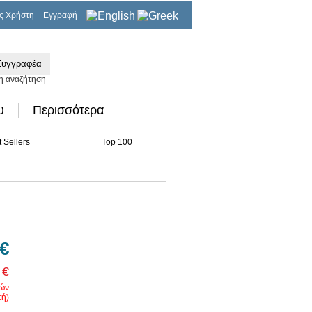
ς Χρήστη
Εγγραφή
0,00€
η αναζήτηση
υ
Περισσότερα
 Sellers
Top 100
 €
 €
ρών
ή)