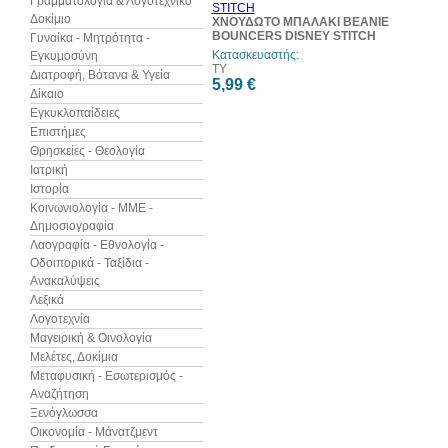
Γραμματολογία & Λογοτεχνικό
Δοκίμιο
ΧΝΟΥΔΩΤΟ ΜΠΑΛΑΚΙ BEANIE
BOUNCERS DISNEY STITCH
Γυναίκα - Μητρότητα -
Κατασκευαστής:
Εγκυμοσύνη
TY
Διατροφή, Βότανα & Υγεία
5,99 €
Δίκαιο
Εγκυκλοπαίδειες
Επιστήμες
Θρησκείες - Θεολογία
Ιατρική
Ιστορία
Κοινωνιολογία - ΜΜΕ -
Δημοσιογραφία
Λαογραφία - Εθνολογία -
Οδοιπορικά - Ταξίδια -
Ανακαλύψεις
Λεξικά
Λογοτεχνία
Μαγειρική & Οινολογία
Μελέτες, Δοκίμια
Μεταφυσική - Εσωτερισμός -
Αναζήτηση
Ξενόγλωσσα
Οικονομία - Μάνατζμεντ