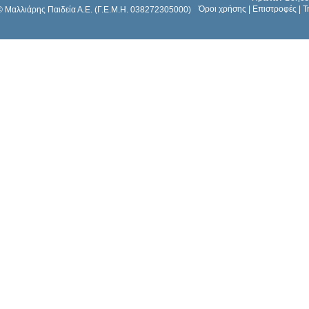
Όροι χρήσης
|
Επιστροφές
|
Τ
© Μαλλιάρης Παιδεία Α.Ε. (Γ.Ε.Μ.Η. 038272305000)