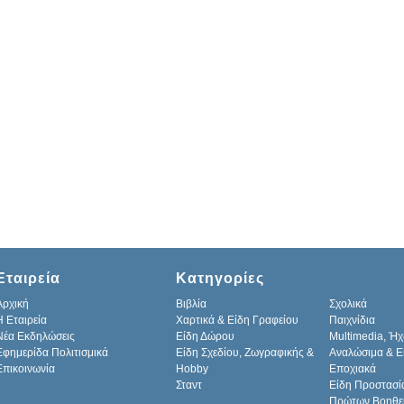
Εταιρεία
Κατηγορίες
Αρχική
Βιβλία
Σχολικά
H Εταιρεία
Χαρτικά & Είδη Γραφείου
Παιχνίδια
Νέα Εκδηλώσεις
Είδη Δώρου
Multimedia, Ήχ
Εφημερίδα Πολιτισμικά
Είδη Σχεδίου, Ζωγραφικής &
Αναλώσιμα & Ε
Επικοινωνία
Hobby
Εποχιακά
Σταντ
Είδη Προστασί
Πρώτων Βοηθε