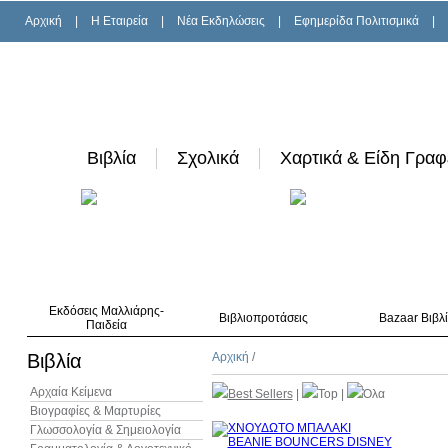
Αρχική
|
H Εταιρεία
|
Νέα Εκδηλώσεις
|
Εφημερίδα Πολιτισμικά
|
Βιβλία
Σχολικά
Χαρτικά & Είδη Γραφ
Εκδόσεις Μαλλιάρης-
Βιβλιοπροτάσεις
Bazaar Βιβλ
Παιδεία
Βιβλία
Αρχική
/
Αρχαία Κείμενα
Best Sellers
|
Top
|
Όλα
Βιογραφίες & Μαρτυρίες
Γλωσσολογία & Σημειολογία