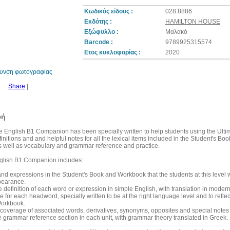
Κωδικός είδους :
028.8886
Εκδότης :
HAMILTON HOUSE
Εξώφυλλο :
Μαλακό
7%
Barcode :
9789925315574
έκπτωση
Ετος κυκλοφορίας :
2020
θυνση φωτογραφίας
Share
|
φή
e English B1 Companion has been specially written to help students using the Ulti
initions and and helpful notes for all the lexical items included in the Student's Bo
 as well as vocabulary and grammar reference and practice.
glish B1 Companion includes:
and expressions in the Student's Book and Workbook that the students at this level wou
pearance.
 definition of each word or expression in simple English, with translation in moder
 for each headword, specially written to be at the right language level and to reflec
orkbook.
l coverage of associated words, derivatives, synonyms, opposites and special notes
e grammar reference section in each unit, with grammar theory translated in Greek.