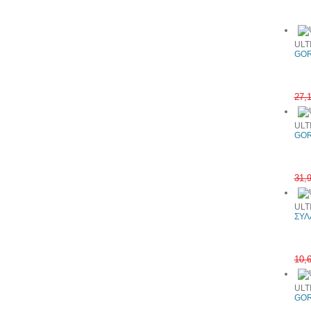
Συχνά αγ
ULT
GOR
27,
ULT
GOR
31,
ULT
ΣΥΛ
10,
ULT
GOR