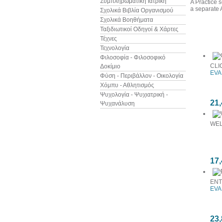
Συμπληρωματική Ιατρική
A Practice 
a separate A
Σχολικά Βιβλία Οργανισμού
Σχολικά Βοηθήματα
Ταξιδιωτικοί Οδηγοί & Χάρτες
Δείτε ακ
Τέχνες
Τεχνολογία
Φιλοσοφία - Φιλοσοφικό
CLI
Δοκίμιο
EVA
Φύση - Περιβάλλον - Οικολογία
Χόμπυ - Αθλητισμός
Ψυχολογία - Ψυχιατρική -
21,
Ψυχανάλυση
WEL
17,
ENT
EVA
23,