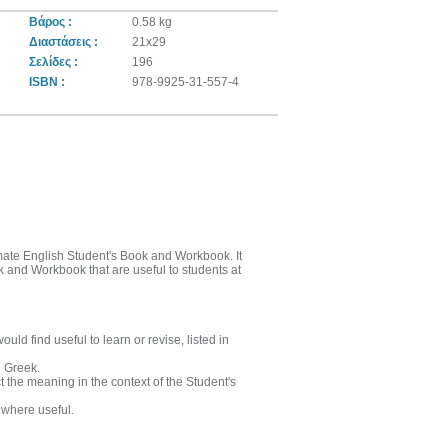
Βάρος :
0.58 kg
Διαστάσεις :
21x29
Σελίδες :
196
ISBN :
978-9925-31-557-4
mate English Student's Book and Workbook. It
ok and Workbook that are useful to students at
ld find useful to learn or revise, listed in
n Greek.
t the meaning in the context of the Student's
 where useful.