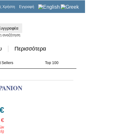
ς Χρήστη
Εγγραφή
0,00€
η αναζήτηση
υ
Περισσότερα
 Sellers
Top 100
PANION
 €
 €
ρών
ή)