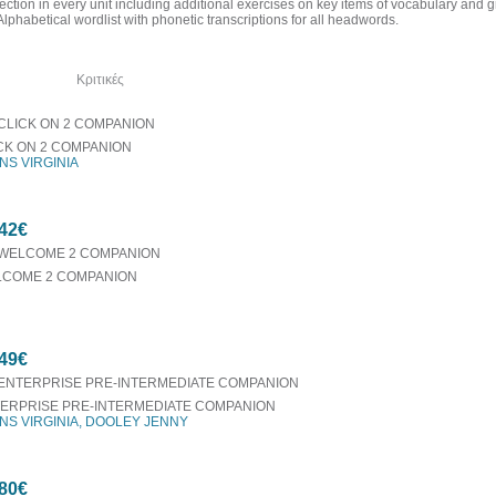
section in every unit including additional exercises on key items of vocabulary and 
lphabetical wordlist with phonetic transcriptions for all headwords.
όμα
Κριτικές
CK ON 2 COMPANION
NS VIRGINIA
42€
COME 2 COMPANION
49€
ERPRISE PRE-INTERMEDIATE COMPANION
NS VIRGINIA, DOOLEY JENNY
80€