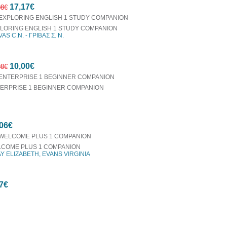
17,17€
08€
LORING ENGLISH 1 STUDY COMPANION
AS C.N. - ΓΡΙΒΑΣ Σ. Ν.
10%
10,00€
έκπτωση
98€
ERPRISE 1 BEGINNER COMPANION
52%
06€
έκπτωση
COME PLUS 1 COMPANION
Y ELIZABETH, EVANS VIRGINIA
7€