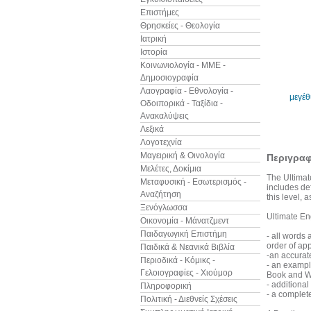
Επιστήμες
Θρησκείες - Θεολογία
Ιατρική
Ιστορία
Κοινωνιολογία - ΜΜΕ -
Δημοσιογραφία
Λαογραφία - Εθνολογία -
μεγέ
Οδοιπορικά - Ταξίδια -
Ανακαλύψεις
Λεξικά
Λογοτεχνία
Μαγειρική & Οινολογία
Περιγρα
Μελέτες, Δοκίμια
The Ultimat
Μεταφυσική - Εσωτερισμός -
includes def
Αναζήτηση
this level,
Ξενόγλωσσα
Ultimate En
Οικονομία - Μάνατζμεντ
Παιδαγωγική Επιστήμη
- all words 
order of ap
Παιδικά & Νεανικά Βιβλία
-an accurate
Περιοδικά - Κόμικς -
- an example
Γελοιογραφίες - Χιούμορ
Book and W
- additiona
Πληροφορική
- a complet
Πολιτική - Διεθνείς Σχέσεις