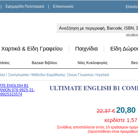
|
Εφημερίδα Πολιτισμικά
|
Επικοινωνία
Είσοδο
σύνθετ
Χαρτικά & Είδη Γραφείου
Παιχνίδια
Είδη Δώρο
τάσεις
Bazaar Βιβλίου
Νέες Κυκλοφορίες
Best
λία
/
Ξενόγλωσσα
/
Μέθοδοι Εκμάθησης Ξένων Γλωσσών
/
Αγγλικά
ULTIMATE ENGLISH B1 COM
20,80
22,37 €
κερδίστε 1,57
Συνήθως αποστέλλεται εντός 10 εργάσιμων ημε
(προϋπόθεση στοκ προμηθευτ