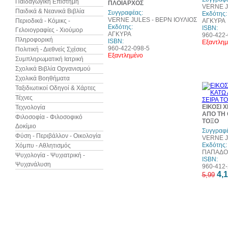
Παιδαγωγική Επιστήμη
ΠΛΟΙΑΡΧΟΣ
VERNE J
Παιδικά & Νεανικά Βιβλία
Συγγραφέας:
Εκδότης:
VERNE JULES - ΒΕΡΝ ΙΟΥΛΙΟΣ
Περιοδικά - Κόμικς -
ΑΓΚΥΡΑ
Εκδότης:
ISBN:
Γελοιογραφίες - Χιούμορ
ΑΓΚΥΡΑ
960-422-
Πληροφορική
ISBN:
Εξαντλημ
960-422-098-5
Πολιτική - Διεθνείς Σχέσεις
Εξαντλημένο
Συμπληρωματική Ιατρική
Σχολικά Βιβλία Οργανισμού
Σχολικά Βοηθήματα
Ταξιδιωτικοί Οδηγοί & Χάρτες
Τέχνες
ΕΙΚΟΣΙ 
Τεχνολογία
ΑΠΟ ΤΗ 
Φιλοσοφία - Φιλοσοφικό
ΤΟΞΟ
Δοκίμιο
Συγγραφέ
Φύση - Περιβάλλον - Οικολογία
VERNE J
Εκδότης:
Χόμπυ - Αθλητισμός
ΠΑΠΑΔΟ
Ψυχολογία - Ψυχιατρική -
ISBN:
Ψυχανάλυση
960-412-
4,1
5,99