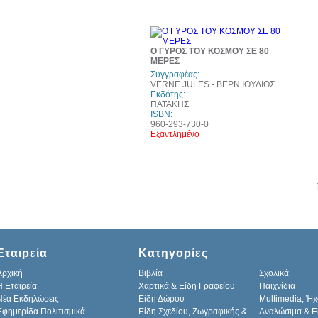
10%
έκπτωση
Ο ΓΥΡΟΣ ΤΟΥ ΚΟΣΜΟΥ ΣΕ 80
ΜΕΡΕΣ
Συγγραφέας:
VERNE JULES - ΒΕΡΝ ΙΟΥΛΙΟΣ
Εκδότης:
ΠΑΤΑΚΗΣ
ISBN:
960-293-730-0
Εξαντλημένο
Εταιρεία
Κατηγορίες
Αρχική
Βιβλία
Σχολικά
H Εταιρεία
Χαρτικά & Είδη Γραφείου
Παιχνίδια
Νέα Εκδηλώσεις
Είδη Δώρου
Multimedia, Ήχ
Εφημερίδα Πολιτισμικά
Είδη Σχεδίου, Ζωγραφικής &
Αναλώσιμα & Ε