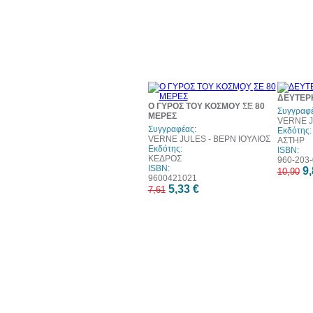
30%
ΔΕΥΤΕΡ
έκπτωση
Ο ΓΥΡΟΣ ΤΟΥ ΚΟΣΜΟΥ ΣΕ 80
web
Συγγραφέ
ΜΕΡΕΣ
VERNE J
Συγγραφέας:
Εκδότης:
VERNE JULES - ΒΕΡΝ ΙΟΥΛΙΟΣ
ΑΣΤΗΡ
Εκδότης:
ISBN:
ΚΕΔΡΟΣ
960-203-
ISBN:
9,
10,90
9600421021
5,33 €
7,61