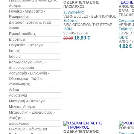
Γραμματολογία & Λογοτεχνικό
Ο ΔΕΚΑΠΕΝΤΑΕΤΗΣ
Δοκίμιο
ΠΛΟΙΑΡΧΟΣ
AROUND 
DAYS - 
Γυναίκα - Μητρότητα -
Συγγραφέας:
TEACHE
VERNE JULES - ΒΕΡΝ ΙΟΥΛΙΟΣ
Εγκυμοσύνη
Εκδότης:
Συγγραφέ
Διατροφή, Βότανα & Υγεία
ΒΙΒΛΙΟΠΩΛΕΙΟΝ ΤΗΣ ΕΣΤΙΑΣ
VERNE J
Δίκαιο
ISBN:
Εκδότης:
960-05-1226-4
EXPRES
Εγκυκλοπαίδειες
18,89 €
ISBN:
20,99
Επιστήμες
978-1-47
Θρησκείες - Θεολογία
4,02 €
Ιατρική
Ιστορία
Κοινωνιολογία - ΜΜΕ -
Δημοσιογραφία
Λαογραφία - Εθνολογία -
Οδοιπορικά - Ταξίδια -
Ανακαλύψεις
Λεξικά
Λογοτεχνία
Μαγειρική & Οινολογία
Μελέτες, Δοκίμια
Μεταφυσική - Εσωτερισμός -
Αναζήτηση
Ξενόγλωσσα
30%
ΡΟΒΗΡΟ
Οικονομία - Μάνατζμεντ
έκπτωση
Ο ΔΕΚΑΠΕΝΤΑΕΤΗΣ
Συγγραφέ