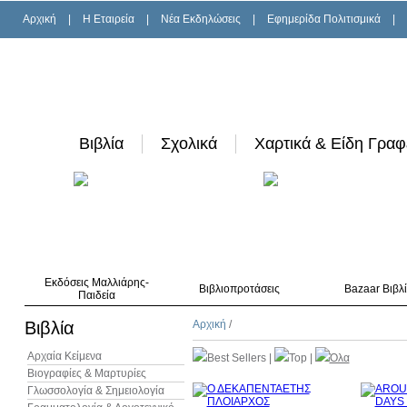
Αρχική
|
H Εταιρεία
|
Νέα Εκδηλώσεις
|
Εφημερίδα Πολιτισμικά
|
Βιβλία
Σχολικά
Χαρτικά & Είδη Γραφ
Εκδόσεις Μαλλιάρης-
Βιβλιοπροτάσεις
Bazaar Βιβλ
Παιδεία
Βιβλία
Αρχική
/
Αρχαία Κείμενα
Best Sellers
|
Top
|
Όλα
Βιογραφίες & Μαρτυρίες
Γλωσσολογία & Σημειολογία
10%
έκπτωση