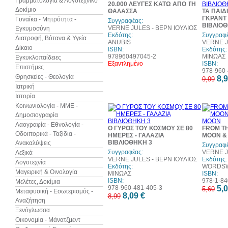
Γραμματολογία & Λογοτεχνικό
20.000 ΛΕΥΓΕΣ ΚΑΤΩ ΑΠΟ ΤΗ
Δοκίμιο
ΘΑΛΑΣΣΑ
ΤΑ ΠΑΙΔ
ΓΚΡΑΝΤ 
Γυναίκα - Μητρότητα -
Συγγραφέας:
ΒΙΒΛΙΟΘ
VERNE JULES - ΒΕΡΝ ΙΟΥΛΙΟΣ
Εγκυμοσύνη
Εκδότης:
Συγγραφέ
Διατροφή, Βότανα & Υγεία
ANUBIS
VERNE J
Δίκαιο
ISBN:
Εκδότης:
978960497045-2
ΜΙΝΩΑΣ
Εγκυκλοπαίδειες
Εξαντλημένο
ISBN:
Επιστήμες
978-960-
Θρησκείες - Θεολογία
8,9
9,99
Ιατρική
Ιστορία
Κοινωνιολογία - ΜΜΕ -
10%
Δημοσιογραφία
έκπτωση
Λαογραφία - Εθνολογία -
Ο ΓΥΡΟΣ ΤΟΥ ΚΟΣΜΟΥ ΣΕ 80
FROM TH
Οδοιπορικά - Ταξίδια -
ΗΜΕΡΕΣ - ΓΑΛΑΖΙΑ
MOON &
ΒΙΒΛΙΟΘΗΚΗ 3
Ανακαλύψεις
Συγγραφέ
Συγγραφέας:
VERNE J
Λεξικά
VERNE JULES - ΒΕΡΝ ΙΟΥΛΙΟΣ
Εκδότης:
Λογοτεχνία
Εκδότης:
WORDSW
Μαγειρική & Οινολογία
ΜΙΝΩΑΣ
ISBN:
ISBN:
978-1-84
Μελέτες, Δοκίμια
978-960-481-405-3
5,0
5,60
Μεταφυσική - Εσωτερισμός -
8,09 €
8,99
Αναζήτηση
Ξενόγλωσσα
Οικονομία - Μάνατζμεντ