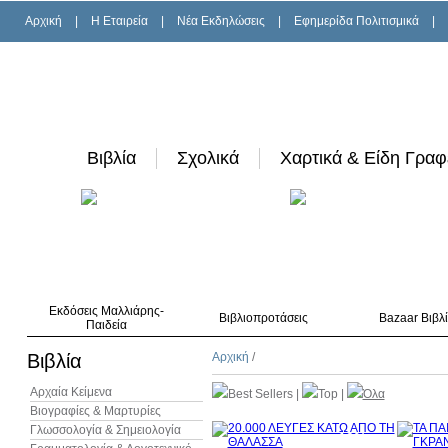
Αρχική
|
H Εταιρεία
|
Νέα Εκδηλώσεις
|
Εφημερίδα Πολιτισμικά
|
Βιβλία
Σχολικά
Χαρτικά & Είδη Γραφ
Εκδόσεις Μαλλιάρης-
Βιβλιοπροτάσεις
Bazaar Βιβλ
Παιδεία
Βιβλία
Αρχική
/
Αρχαία Κείμενα
Best Sellers
|
Top
|
Όλα
Βιογραφίες & Μαρτυρίες
Γλωσσολογία & Σημειολογία
10%
έκπτωση