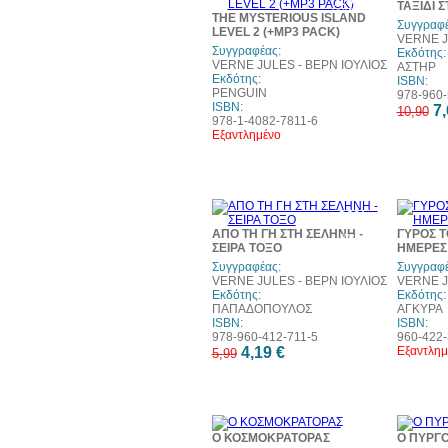
10%
ΤΑΞΙΔΙ 
έκπτωση
THE MYSTERIOUS ISLAND
Συγγραφέ
LEVEL 2 (+MP3 PACK)
VERNE J
Συγγραφέας:
Εκδότης:
VERNE JULES - ΒΕΡΝ ΙΟΥΛΙΟΣ
ΑΣΤΗΡ
Εκδότης:
ISBN:
PENGUIN
978-960-
ISBN:
7,
10,90
978-1-4082-7811-6
Εξαντλημένο
30%
έκπτωση
ΑΠΟ ΤΗ ΓΗ ΣΤΗ ΣΕΛΗΝΗ -
ΓΥΡΟΣ Τ
web
ΣΕΙΡΑ ΤΟΞΟ
ΗΜΕΡΕΣ
Συγγραφέας:
Συγγραφέ
VERNE JULES - ΒΕΡΝ ΙΟΥΛΙΟΣ
VERNE J
Εκδότης:
Εκδότης:
ΠΑΠΑΔΟΠΟΥΛΟΣ
ΑΓΚΥΡΑ
ISBN:
ISBN:
978-960-412-711-5
960-422-
4,19 €
Εξαντλημ
5,99
10%
Ο ΚΟΣΜΟΚΡΑΤΟΡΑΣ
Ο ΠΥΡΓ
έκπτωση