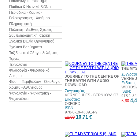
Παιδαγωγική Επιστήμη
Παιδικά & Νεανικά Βιβλία
Περιοδικά - Κόμικς -
Γελοιογραφίες - Χιούμορ
Πληροφορική
Πολιτική - Διεθνείς Σχέσεις
Συμπληρωματική Ιατρική
Σχολικά Βιβλία Οργανισμού
Σχολικά Βοηθήματα
Ταξιδιωτικοί Οδηγοί & Χάρτες
Τέχνες
Τεχνολογία
10%
THE MYS
έκπτωση
Φιλοσοφία - Φιλοσοφικό
Συγγραφέ
Δοκίμιο
JOURNEY TO THE CENTRE OF
VERNE J
THE EARTH WITH AUDIO
Φύση - Περιβάλλον - Οικολογία
Εκδότης:
DOWNLOAD
WORDSW
Χόμπυ - Αθλητισμός
Συγγραφέας:
ISBN:
Ψυχολογία - Ψυχιατρική -
VERNE JULES - ΒΕΡΝ ΙΟΥΛΙΟΣ
978-1-84
Ψυχανάλυση
Εκδότης:
4,4
5,60
OXFORD
ISBN:
978-0-19-463914-9
10,71 €
11,90