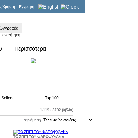
ς Χρήστη
Εγγραφή
0,00€
η αναζήτηση
υ
Περισσότερα
 Sellers
Top 100
1/119 ( 3792 βιβλία)
Ταξινόμηση
0%
30%
ΤΟ ΣΠΙΤΙ ΤΟΥ ΦΑΡΟΦΥΛΑΚΑ
τωση
έκπτωση