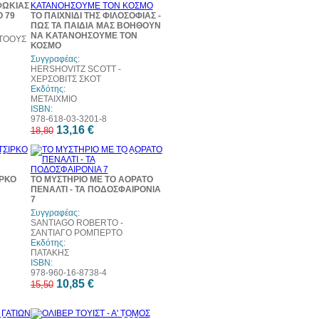
ΦΩΚΙΑΣ
Ο 79
ΤΟ ΠΑΙΧΝΙΔΙ ΤΗΣ ΦΙΛΟΣΟΦΙΑΣ -
ΠΩΣ ΤΑ ΠΑΙΔΙΑ ΜΑΣ ΒΟΗΘΟΥΝ
ΝΑ ΚΑΤΑΝΟΗΣΟΥΜΕ ΤΟΝ
ΤΟΟΥΣ
ΚΟΣΜΟ
Συγγραφέας:
HERSHOVITZ SCOTT -
ΧΕΡΣΟΒΙΤΣ ΣΚΟΤ
Εκδότης:
ΜΕΤΑΙΧΜΙΟ
ISBN:
978-618-03-3201-8
13,16 €
18,80
0%
30%
τωση
έκπτωση
eb
web
ΙΡΚΟ
ΤΟ ΜΥΣΤΗΡΙΟ ΜΕ ΤΟ ΑΟΡΑΤΟ
ΠΕΝΑΛΤΙ - ΤΑ ΠΟΔΟΣΦΑΙΡΟΝΙΑ
7
Συγγραφέας:
SANTIAGO ROBERTO -
ΣΑΝΤΙΑΓΟ ΡΟΜΠΕΡΤΟ
Εκδότης:
ΠΑΤΑΚΗΣ
ISBN:
978-960-16-8738-4
10,85 €
15,50