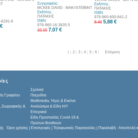
Συγγραφέας:
ΝΤ
Εκδότης:
MCKEE DAVID - ΜΑΚΙ ΝΤΕΪΒΙΝΤ
ΠΑΤΑΚΗΣ
Εκδότης:
ISBN:
ΠΑΤΑΚΗΣ
978-960-600-841-2
ISBN:
-6291-6
5,88 €
8,40
978-960-16-3835-5
 €
7,07 €
10,10
1
|
2
|
3
|
4
|
5
|
6
|
Επόμενη
ίες
Σχολικά
δη Γραφείου
Παιχνίδια
Multimedia, Ήχος & Εικόνα
, Ζωγραφικής &
Αναλώσιμα & Είδη Η/Υ
Εποχιακά
Είδη Προστασίας Covid-19 &
Πρώτων Βοηθειών
Όροι χρήσης
|
Επιστροφές
|
Τηλεφωνικές Παραγγελίες
|
Παραλαβή - Αποστολή 
0)