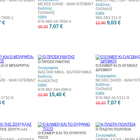
ID - ΜΑΚΙ ΝΤΕΪΒΙΝΤ
MALOT HECTOR - ΜΑΛΟ
MCKEE DAVID - ΜΑΚΙ ΝΤΕΪΒΙΝΤ
Εκδότης:
Εκδότης:
ΠΑΤΑΚΗΣ
ΠΑΤΑΚΗΣ
ISBN:
ISBN:
-7695-1
960-293-311-9
978-960-16-7694-4
7 €
9,03 €
12,90
7,07 €
10,10
30%
30%
3
Ο ΠΡΟΣΚΥΝΗΤΗΣ
έκπτωση
έκπτωση
έκπ
ΚΑΙ Ο ΜΠΑΡΜΠΑ-
Ο ΕΛΜΕΡ ΚΙ Ο ΑΓΩΝΑΣ
web
web
w
Συγγραφέας:
ΔΡΟΜΟΥ
WALTARI MIKA - ΒΑΛΤΑΡΙ ΜΙΚΑ
:
Συγγραφέας:
Εκδότης:
ID - ΜΑΚΙ ΝΤΕΪΒΙΝΤ
MCKEE DAVID - ΜΑΚΙ ΝΤ
ΚΑΛΕΝΤΗΣ
Εκδότης:
ISBN:
ΠΑΤΑΚΗΣ
978-960-594-098-0
ISBN:
15,40 €
22,00
-2732-8
978-960-16-5312-9
3 €
7,07 €
10,10
30%
30%
3
 ΤΗΣ ΖΟΥΓΚΛΑΣ
Η ΠΛΩΤΗ ΠΟΛΙΤΕΙΑ
έκπτωση
έκπτωση
έκπ
Ο ΕΛΜΕΡ ΚΑΙ ΤΟ ΟΥΡΑΝΙΟ
web
web
w
:
Συγγραφέας:
ΤΟΞΟ
UDYARD - ΚΙΠΛΙΝΓΚ
VERNE JULES - ΒΕΡΝ ΙΟ