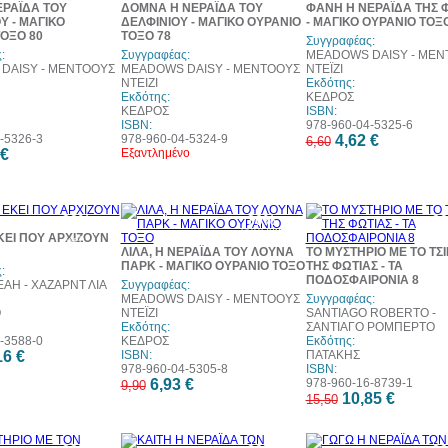
ΕΡΑΪΔΑ ΤΟΥ
ΔΟΜΝΑ Η ΝΕΡΑΪΔΑ ΤΟΥ
ΦΑΝΗ Η ΝΕΡΑΪΔΑ ΤΗΣ 
Υ - ΜΑΓΙΚΟ
ΔΕΛΦΙΝΙΟΥ - ΜΑΓΙΚΟ ΟΥΡΑΝΙΟ
- ΜΑΓΙΚΟ ΟΥΡΑΝΙΟ ΤΟΞ
ΟΞΟ 80
ΤΟΞΟ 78
Συγγραφέας:
:
Συγγραφέας:
MEADOWS DAISY - ΜΕΝ
DAISY - ΜΕΝΤΟΟΥΣ
MEADOWS DAISY - ΜΕΝΤΟΟΥΣ
ΝΤΕΪΖΙ
ΝΤΕΙΖΙ
Εκδότης:
Εκδότης:
ΚΕΔΡΟΣ
ΚΕΔΡΟΣ
ISBN:
ISBN:
978-960-04-5325-6
-5326-3
978-960-04-5324-9
4,62 €
6,60
 €
Εξαντλημένο
30%
30%
3
έκπτωση
έκπτωση
έκπ
ΚΕΙ ΠΟΥ ΑΡΧΙΖΟΥΝ
web
web
w
ΛΙΛΑ, Η ΝΕΡΑΪΔΑ ΤΟΥ ΛΟΥΝΑ
ΤΟ ΜΥΣΤΗΡΙΟ ΜΕ ΤΟ ΤΣ
ΠΑΡΚ - ΜΑΓΙΚΟ ΟΥΡΑΝΙΟ ΤΟΞΟ
ΤΗΣ ΦΩΤΙΑΣ - ΤΑ
:
ΠΟΔΟΣΦΑΙΡΟΝΙΑ 8
AH - ΧΑΖΑΡΝΤ ΛΙΑ
Συγγραφέας:
MEADOWS DAISY - ΜΕΝΤΟΟΥΣ
Συγγραφέας:
Ο
ΝΤΕΪΖΙ
SANTIAGO ROBERTO -
Εκδότης:
ΣΑΝΤΙΑΓΟ ΡΟΜΠΕΡΤΟ
-3588-0
ΚΕΔΡΟΣ
Εκδότης:
16 €
ISBN:
ΠΑΤΑΚΗΣ
978-960-04-5305-8
ISBN:
6,93 €
978-960-16-8739-1
9,90
10,85 €
15,50