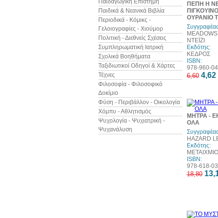
Παιδαγωγική Επιστήμη
ΠΕΠΗ Η Ν
Παιδικά & Νεανικά Βιβλία
ΠΙΓΚΟΥΙΝΟ
ΟΥΡΑΝΙΟ Τ
Περιοδικά - Κόμικς -
Συγγραφέας
Γελοιογραφίες - Χιούμορ
MEADOWS 
Πολιτική - Διεθνείς Σχέσεις
ΝΤΕΪΖΙ
Συμπληρωματική Ιατρική
Εκδότης:
ΚΕΔΡΟΣ
Σχολικά Βοηθήματα
ISBN:
Ταξιδιωτικοί Οδηγοί & Χάρτες
978-960-04
4,62
Τέχνες
6,60
Φιλοσοφία - Φιλοσοφικό
Δοκίμιο
Φύση - Περιβάλλον - Οικολογία
Χόμπυ - Αθλητισμός
ΜΗΤΡΑ - Ε
Ψυχολογία - Ψυχιατρική -
ΟΛΑ
Ψυχανάλυση
Συγγραφέας
HAZARD LE
Εκδότης:
ΜΕΤΑΙΧΜΙ
ISBN:
978-618-03
13,
18,80