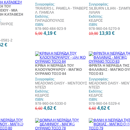
web
web
w
Συγγραφέας:
Συγγραφέας:
ΣΗ ΤΟΥ
TRAVERS L. PAMELA - ΤΡΑΒΕΡΣ
SILBURN LILIAN - ΣΙΛΜ
ΙΟΥ - ΜΙΑ
Λ. ΠΑΜΕΛΑ
ΛΙΛΙΑΝ
Η ΚΑΤΑΘΕΣΗ
Εκδότης:
Εκδότης:
:
ΠΑΠΑΔΟΠΟΥΛΟΣ
ΚΕΔΡΟΣ
ΣΤΑΥΡΟΣ
ISBN:
ISBN:
978-960-484-923-9
978-960-04-5270-9
4,19 €
13,93 €
5,99
19,90
-0581-2
62 €
30%
3
έκπτωση
έκπ
web
w
ΚΡΙΝΑ Η ΝΕΡΑΪΔΑ ΤΟΥ
ΦΡΙΝΤΑ Η ΝΕΡΑΪΔΑ ΤΗΣ
ΚΛΟΟΥΝΟΨΑΡΟΥ - ΜΑΓΙΚΟ
ΦΑΛΑΙΝΑΣ - ΜΑΓΙΚΟ ΟΥ
ΟΥΡΑΝΙΟ ΤΟΞΟ 84
ΤΟΞΟ 83
Συγγραφέας:
Συγγραφέας:
MEADOWS DAISY - ΜΕΝΤΟΟΥΣ
MEADOWS DAISY - ΜΕΝ
ΝΤΕΪΖΙ
ΝΤΕΪΖΙ
Εκδότης:
Εκδότης:
ΚΕΔΡΟΣ
ΚΕΔΡΟΣ
ISBN:
ISBN:
978-960-04-5330-0
978-960-04-5329-4
4,62 €
4,62 €
6,60
6,60
30%
30%
3
έκπτωση
έκπτωση
έκπ
web
w