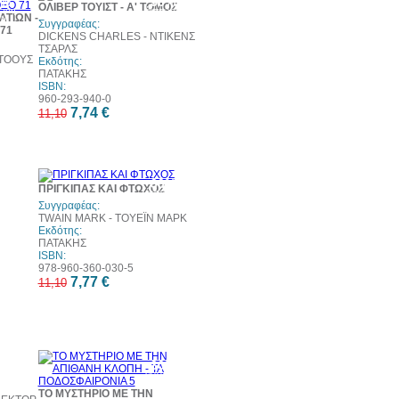
0%
30%
ΟΛΙΒΕΡ ΤΟΥΙΣΤ - Α' ΤΟΜΟΣ
τωση
έκπτωση
ΑΤΙΩΝ -
eb
web
Συγγραφέας:
71
DICKENS CHARLES - ΝΤΙΚΕΝΣ
ΤΣΑΡΛΣ
ΤΟΟΥΣ
Εκδότης:
ΠΑΤΑΚΗΣ
ISBN:
960-293-940-0
7,74 €
11,10
30%
ΠΡΙΓΚΙΠΑΣ ΚΑΙ ΦΤΩΧΟΣ
έκπτωση
web
Συγγραφέας:
TWAIN MARK - ΤΟΥΕΪΝ ΜΑΡΚ
Εκδότης:
ΠΑΤΑΚΗΣ
ISBN:
978-960-360-030-5
7,77 €
11,10
0%
30%
τωση
έκπτωση
eb
web
ΤΟ ΜΥΣΤΗΡΙΟ ΜΕ ΤΗΝ