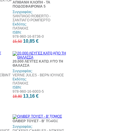
 ΕΚΤΟΡ
ΑΠΙΘΑΝΗ ΚΛΟΠΗ - ΤΑ
ΠΟΔΟΣΦΑΙΡΟΝΙΑ 5
Συγγραφέας:
SANTIAGO ROBERTO -
ΣΑΝΤΙΑΓΟ ΡΟΜΠΕΡΤΟ
Εκδότης:
ΠΑΤΑΚΗΣ
ISBN:
978-960-16-8736-0
10,85 €
15,50
0%
30%
τωση
έκπτωση
20.000 ΛΕΥΓΕΣ ΚΑΤΩ ΑΠΟ ΤΗ
eb
web
ΘΑΛΑΣΣΑ
Συγγραφέας:
ΕΪΒΙΝΤ
VERNE JULES - ΒΕΡΝ ΙΟΥΛΙΟΣ
Εκδότης:
ΠΑΤΑΚΗΣ
ISBN:
978-960-16-6003-5
13,16 €
18,80
0%
30%
ΟΛΙΒΕΡ ΤΟΥΙΣΤ - Β' ΤΟΜΟΣ
τωση
έκπτωση
eb
web
Συγγραφέας:
ΥΛΙΟΣ
DICKENS CHARLES - ΝΤΙΚΕΝΣ