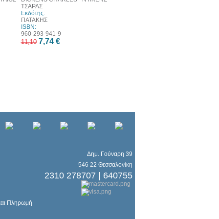
ΤΣΑΡΛΣ
Εκδότης:
ΠΑΤΑΚΗΣ
ISBN:
960-293-941-9
7,74 €
11,10
Δημ. Γούναρη 39
546 22 Θεσσαλονίκη
2310 278707 | 640755
και Πληρωμή