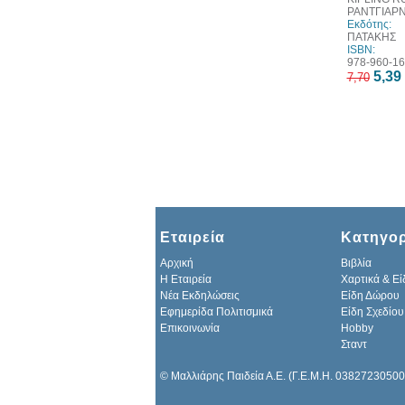
ΡΑΝΤΓΙΑΡ
Εκδότης:
ΠΑΤΑΚΗΣ
ISBN:
978-960-16
5,39
7,70
Εταιρεία
Κατηγορ
Αρχική
Βιβλία
H Εταιρεία
Χαρτικά & Εί
Νέα Εκδηλώσεις
Είδη Δώρου
Εφημερίδα Πολιτισμικά
Είδη Σχεδίου
Επικοινωνία
Hobby
Σταντ
© Μαλλιάρης Παιδεία Α.Ε. (Γ.Ε.Μ.Η. 03827230500