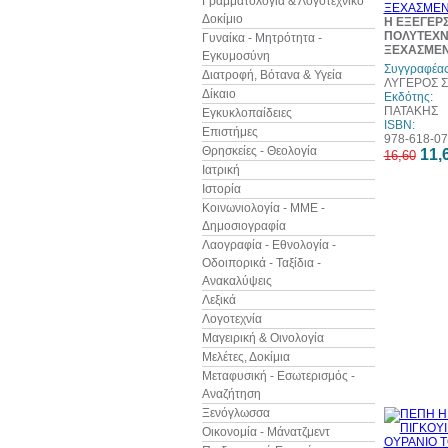
Γραμματολογία & Λογοτεχνικό
Δοκίμιο
Η ΕΞΕΓΕΡ
ΠΟΛΥΤΕΧΝΕ
Γυναίκα - Μητρότητα -
ΞΕΧΑΣΜΕΝ
Εγκυμοσύνη
Συγγραφέας
Διατροφή, Βότανα & Υγεία
ΛΥΓΕΡΟΣ 
Δίκαιο
Εκδότης:
ΠΑΤΑΚΗΣ
Εγκυκλοπαίδειες
ISBN:
Επιστήμες
978-618-07
Θρησκείες - Θεολογία
11,
16,60
Ιατρική
Ιστορία
Κοινωνιολογία - ΜΜΕ -
Δημοσιογραφία
Λαογραφία - Εθνολογία -
Οδοιπορικά - Ταξίδια -
Ανακαλύψεις
Λεξικά
Λογοτεχνία
Μαγειρική & Οινολογία
Μελέτες, Δοκίμια
Μεταφυσική - Εσωτερισμός -
Αναζήτηση
Ξενόγλωσσα
Οικονομία - Μάνατζμεντ