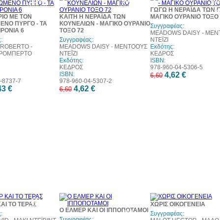
33%
30%
3
έκπτωση
έκπτωση
έκπ
ΓΩΓΩ Η ΝΕΡΑΪΔΑ ΤΩΝ Γ
web
web
w
ΙΟ ΜΕ ΤΟΝ
ΚΑΙΤΗ Η ΝΕΡΑΪΔΑ ΤΩΝ
ΜΑΓΙΚΟ ΟΥΡΑΝΙΟ ΤΟΞΟ 
ΕΝΟ ΠΥΡΓΟ - ΤΑ
ΚΟΥΝΕΛΙΩΝ - ΜΑΓΙΚΟ ΟΥΡΑΝΙΟ
Συγγραφέας:
ΡΟΝΙΑ 6
ΤΟΞΟ 72
MEADOWS DAISY - ΜΕΝ
:
Συγγραφέας:
ΝΤΕΪΖΙ
 ROBERTO -
MEADOWS DAISY - ΜΕΝΤΟΟΥΣ
Εκδότης:
 ΡΟΜΠΕΡΤΟ
ΝΤΕΪΖΙ
ΚΕΔΡΟΣ
Εκδότης:
ISBN:
ΚΕΔΡΟΣ
978-960-04-5306-5
ISBN:
4,62 €
6,60
-8737-7
978-960-04-5307-2
43 €
4,62 €
6,60
30%
30%
3
ΑΙ ΤΟ ΤΕΡΑΣ
ΧΩΡΙΣ ΟΙΚΟΓΕΝΕΙΑ
έκπτωση
έκπτωση
έκπ
Ο ΕΛΜΕΡ ΚΑΙ ΟΙ ΙΠΠΟΠΟΤΑΜΟΙ
web
web
w
:
Συγγραφέας:
Συγγραφέας: