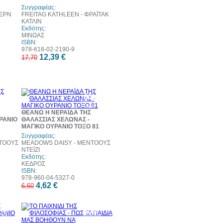
eb
web
Συγγραφέας:
ΠΕΡΝ
FREITAG KATHLEEN - ΦΡΑΪΤΑΚ
ΚΑΤΛΙΝ
Εκδότης:
ΜΙΝΩΑΣ
ISBN:
978-618-02-2190-9
12,39 €
17,70
0%
30%
τωση
έκπτωση
eb
web
ΘΕΑΝΩ Η ΝΕΡΑΪΔΑ ΤΗΣ
ΡΑΝΙΟ
ΘΑΛΑΣΣΙΑΣ ΧΕΛΩΝΑΣ -
ΜΑΓΙΚΟ ΟΥΡΑΝΙΟ ΤΟΞΟ 81
Συγγραφέας:
ΤΟΟΥΣ
MEADOWS DAISY - ΜΕΝΤΟΟΥΣ
ΝΤΕΪΖΙ
Εκδότης:
ΚΕΔΡΟΣ
ISBN:
978-960-04-5327-0
4,62 €
6,60
0%
30%
τωση
έκπτωση
eb
web