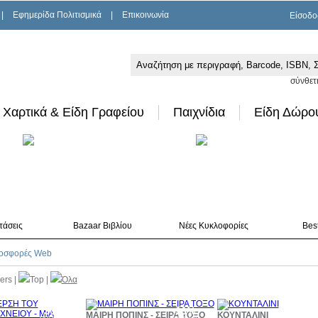
|
Εφημερίδα Πολιτισμικά
|
Επικοινωνία
Είσοδο
σύνθετ
Χαρτικά & Είδη Γραφείου
Παιχνίδια
Είδη Δώρο
τάσεις
Bazaar Βιβλίου
Νέες Κυκλοφορίες
Best
οσφορές Web
lers
|
Top
|
Όλα
30%
30%
3
ΜΑΙΡΗ ΠΟΠΙΝΣ - ΣΕΙΡΑ ΤΟΞΟ
ΚΟΥΝΤΑΛΙΝΙ
έκπτωση
έκπτωση
έκπ