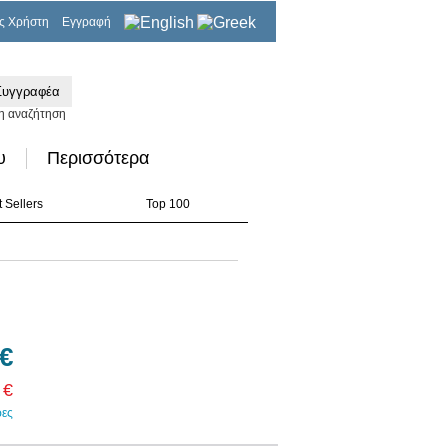
ς Χρήστη
Εγγραφή
0,00€
η αναζήτηση
υ
Περισσότερα
 Sellers
Top 100
 €
 €
ρες