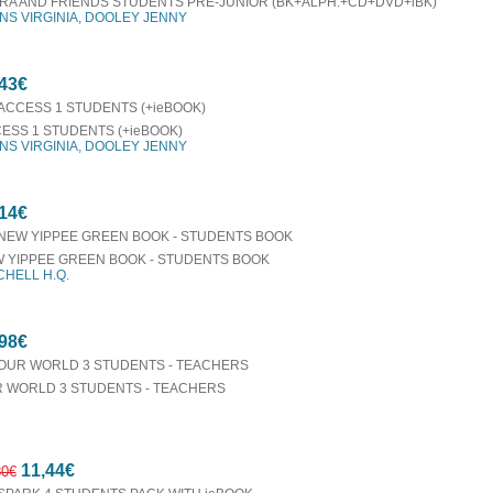
RA AND FRIENDS STUDENTS PRE-JUNIOR (BK+ALPH.+CD+DVD+iBK)
NS VIRGINIA, DOOLEY JENNY
43€
ESS 1 STUDENTS (+ieBOOK)
NS VIRGINIA, DOOLEY JENNY
14€
 YIPPEE GREEN BOOK - STUDENTS BOOK
CHELL H.Q.
98€
 WORLD 3 STUDENTS - TEACHERS
11,44€
30€