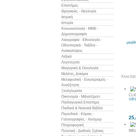
Επιστήμες
Θρησκείες - Θεολογία
Ιατρική
Ιστορία
Κοινωνιολογία - ΜΜΕ -
Δημοσιογραφία
Λαογραφία - Εθνολογία -
μεγέ
Οδοιπορικά - Ταξίδια -
Ανακαλύψεις
Λεξικά
Λογοτεχνία
Μαγειρική & Οινολογία
Μελέτες, Δοκίμια
Άλλα βιβ
Μεταφυσική - Εσωτερισμός -
Αναζήτηση
Ξενόγλωσσα
CLI
Οικονομία - Μάνατζμεντ
VIR
Παιδαγωγική Επιστήμη
Παιδικά & Νεανικά Βιβλία
Περιοδικά - Κόμικς -
25,
Γελοιογραφίες - Χιούμορ
Πληροφορική
WEL
Πολιτική - Διεθνείς Σχέσεις