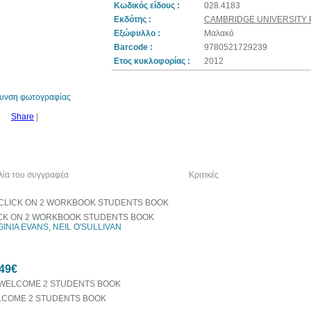
Κωδικός είδους :
028.4183
Εκδότης :
CAMBRIDGE UNIVERSITY
Εξώφυλλο :
Μαλακό
Barcode :
9780521729239
57%
Ετος κυκλοφορίας :
2012
έκπτωση
θυνση φωτογραφίας
Share
|
λία του συγγραφέα
Δείτε ακόμα
Κριτικές
CK ON 2 WORKBOOK STUDENTS BOOK
GINIA EVANS, NEIL O'SULLIVAN
49€
COME 2 STUDENTS BOOK