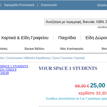
|
Εφημερίδα Πολιτισμικά
|
Επικοινωνία
Είσοδο
σύνθετ
Χαρτικά & Είδη Γραφείου
Παιχνίδια
Είδη Δώρο
τάσεις
Bazaar Βιβλίου
Νέες Κυκλοφορίες
Best
λία
/
Ξενόγλωσσα
/
Μέθοδοι Εκμάθησης Ξένων Γλωσσών
/
Αγγλικά
YOUR SPACE 1 STUDENTS
25,00
58,30 €
κερδίστε 33,30
Συνήθως αποστέλλεται σε 2 με 7 εργάσιμες ημέ