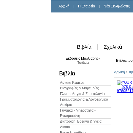
Αρχική
|
H Εταιρεία
|
Νέα Εκδηλώσεις
Βιβλία
Σχολικά
Εκδόσεις Μαλλιάρης-
Βιβλιοπρο
Παιδεία
Βιβλία
Αρχική
/
Βιβ
Αρχαία Κείμενα
Βιογραφίες & Μαρτυρίες
Γλωσσολογία & Σημειολογία
Γραμματολογία & Λογοτεχνικό
Δοκίμιο
Γυναίκα - Μητρότητα -
Εγκυμοσύνη
Διατροφή, Βότανα & Υγεία
Δίκαιο
Εγκυκλοπαίδειες