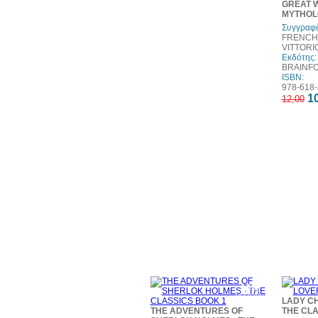
GREAT 
MYTHOL
Συγγραφέ
FRENCH 
VITTORI
Εκδότης:
BRAINF
ISBN:
978-618-
10
12,00
10%
έκπτωση
LADY CH
THE ADVENTURES OF
THE CLA