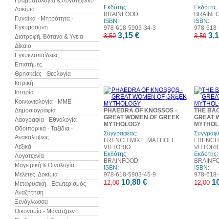
Γραμματολογία & Λογοτεχνικό
Εκδότης:
Εκδότης:
Δοκίμιο
BRAINFOOD
BRAINF
Γυναίκα - Μητρότητα -
ISBN:
ISBN:
Εγκυμοσύνη
978-618-5903-34-3
978-618-
3,15 €
3,1
3,50
3,50
Διατροφή, Βότανα & Υγεία
Δίκαιο
Εγκυκλοπαίδειες
Επιστήμες
Θρησκείες - Θεολογία
Ιατρική
Ιστορία
10%
έκπτωση
Κοινωνιολογία - ΜΜΕ -
Δημοσιογραφία
PHAEDRA OF KNOSSOS -
THE BAC
GREAT WOMEN OF GREEK
GREAT 
Λαογραφία - Εθνολογία -
MYTHOLOGY
MYTHOL
Οδοιπορικά - Ταξίδια -
Συγγραφέας:
Συγγραφέ
Ανακαλύψεις
FRENCH MIKE, MATTIOLI
FRENCH 
Λεξικά
VITTORIO
VITTORI
Εκδότης:
Εκδότης:
Λογοτεχνία
BRAINFOOD
BRAINF
Μαγειρική & Οινολογία
ISBN:
ISBN:
Μελέτες, Δοκίμια
978-618-5903-45-9
978-618-
10,80 €
10
12,00
12,00
Μεταφυσική - Εσωτερισμός -
Αναζήτηση
Ξενόγλωσσα
Οικονομία - Μάνατζμεντ