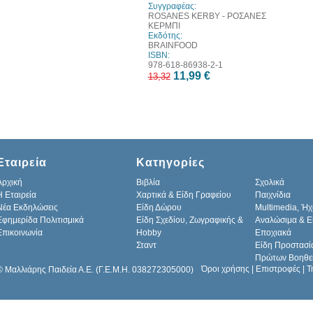
Συγγραφέας:
ROSANES KERBY - ΡΟΣΑΝΕΣ
ΚΕΡΜΠΙ
Εκδότης:
BRAINFOOD
ISBN:
978-618-86938-2-1
11,99 €
13,32
Εταιρεία
Κατηγορίες
Αρχική
Βιβλία
Σχολικά
H Εταιρεία
Χαρτικά & Είδη Γραφείου
Παιχνίδια
Νέα Εκδηλώσεις
Είδη Δώρου
Multimedia, Ήχ
Εφημερίδα Πολιτισμικά
Είδη Σχεδίου, Ζωγραφικής &
Αναλώσιμα & Ε
Επικοινωνία
Hobby
Εποχιακά
Σταντ
Είδη Προστασί
Πρώτων Βοηθε
Όροι χρήσης
|
Επιστροφές
|
Τ
© Μαλλιάρης Παιδεία Α.Ε. (Γ.Ε.Μ.Η. 038272305000)