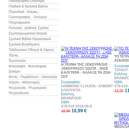
Παιδαγωγική Επιστήμη
Παιδικά & Νεανικά Βιβλία
Περιοδικά - Κόμικς -
Γελοιογραφίες - Χιούμορ
Πληροφορική
Πολιτική - Διεθνείς Σχέσεις
Συμπληρωματική Ιατρική
Σχολικά Βιβλία Οργανισμού
Σχολικά Βοηθήματα
Ταξιδιωτικοί Οδηγοί & Χάρτες
10%
έκπτωση
Τέχνες
ΤΟ ΤΕΤΡ
ΑΣΚΗΣΕΙ
Τεχνολογία
Η ΤΕΧΝΗ ΤΗΣ ΞΕΚΟΥΡΑΣΗΣ -
Συγγραφέ
Φιλοσοφία - Φιλοσοφικό
ΞΕΚΟΥΡΑΣΟΥ ΣΩΣΤΑ - ΖΗΣΕ
ΤΖΑΝΟΥ 
Δοκίμιο
ΚΑΛΥΤΕΡΑ - ΑΛΛΑΞΕ ΤΗ ΖΩΗ
Εκδότης:
ΣΟΥ
Φύση - Περιβάλλον - Οικολογία
BRAINF
Συγγραφέας:
ISBN:
Χόμπυ - Αθλητισμός
HAMMOND CLAUDIA - ΧΑΜΟΝΤ
978-618-
Ψυχολογία - Ψυχιατρική -
ΚΛΑΟΥΝΤΙΑ
11
13,32
Ψυχανάλυση
Εκδότης:
BRAINFOOD
ISBN:
978-618-5918-08-8
16,99 €
18,88
MEDUSA