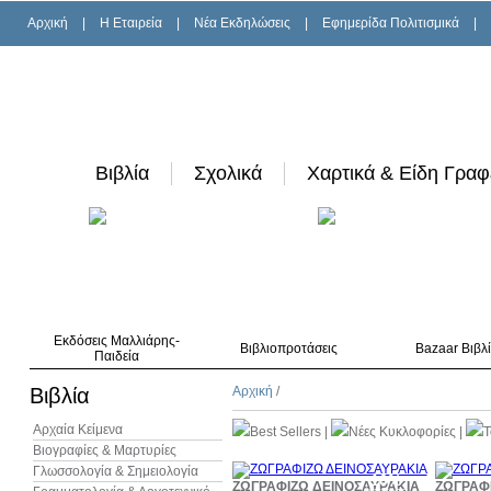
Αρχική
|
H Εταιρεία
|
Νέα Εκδηλώσεις
|
Εφημερίδα Πολιτισμικά
|
Βιβλία
Σχολικά
Χαρτικά & Είδη Γραφ
Εκδόσεις Μαλλιάρης-
Βιβλιοπροτάσεις
Bazaar Βιβλ
Παιδεία
Βιβλία
Αρχική
/
Αρχαία Κείμενα
Best Sellers
|
Νέες Κυκλοφορίες
|
T
Βιογραφίες & Μαρτυρίες
Γλωσσολογία & Σημειολογία
10%
ΖΩΓΡΑΦΙΖΩ ΔΕΙΝΟΣΑΥΡΑΚΙΑ
ΖΩΓΡΑΦ
έκπτωση