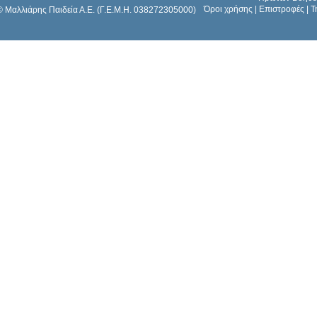
Όροι χρήσης
|
Επιστροφές
|
Τ
© Μαλλιάρης Παιδεία Α.Ε. (Γ.Ε.Μ.Η. 038272305000)