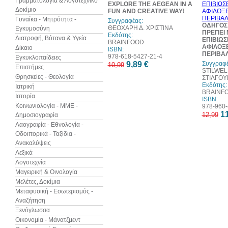
Γραμματολογία & Λογοτεχνικό
EXPLORE THE AEGEAN IN A
Δοκίμιο
FUN AND CREATIVE WAY!
Γυναίκα - Μητρότητα -
Συγγραφέας:
ΟΔΗΓΟΣ 
ΘΕΟΧΑΡΗ Δ. ΧΡΙΣΤΙΝΑ
Εγκυμοσύνη
ΠΡΕΠΕΙ 
Εκδότης:
Διατροφή, Βότανα & Υγεία
ΕΠΙΒΙΩΣ
BRAINFOOD
ΑΦΙΛΟΞ
Δίκαιο
ISBN:
ΠΕΡΙΒΑ
978-618-5427-21-4
Εγκυκλοπαίδειες
9,89 €
Συγγραφέ
10,99
Επιστήμες
STILWEL
Θρησκείες - Θεολογία
ΣΤΙΛΓΟΥ
Εκδότης:
Ιατρική
BRAINF
Ιστορία
ISBN:
Κοινωνιολογία - ΜΜΕ -
978-960-
11
12,99
Δημοσιογραφία
Λαογραφία - Εθνολογία -
Οδοιπορικά - Ταξίδια -
Ανακαλύψεις
Λεξικά
Λογοτεχνία
Μαγειρική & Οινολογία
Μελέτες, Δοκίμια
Μεταφυσική - Εσωτερισμός -
Αναζήτηση
Ξενόγλωσσα
Οικονομία - Μάνατζμεντ