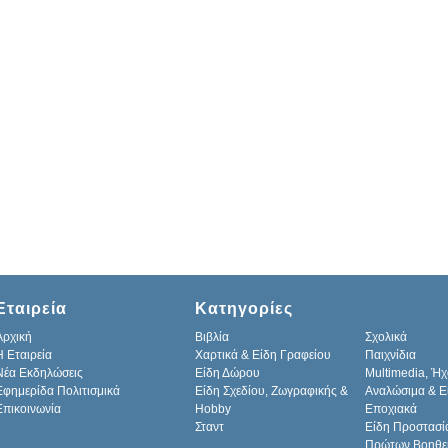
Εταιρεία
Κατηγορίες
Αρχική
Βιβλία
Σχολικά
H Εταιρεία
Χαρτικά & Είδη Γραφείου
Παιχνίδια
Νέα Εκδηλώσεις
Είδη Δώρου
Multimedia, Ήχ
Εφημερίδα Πολιτισμικά
Είδη Σχεδίου, Ζωγραφικής &
Αναλώσιμα & Ε
Επικοινωνία
Hobby
Εποχιακά
Σταντ
Είδη Προστασί
Πρώτων Βοηθε