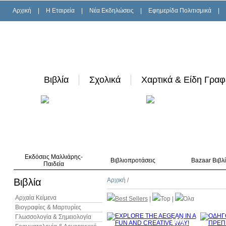
Αρχική
|
H Εταιρεία
|
Νέα Εκδηλώσεις
|
Εφημερίδα Πολιτισμικά
|
Βιβλία
Σχολικά
Χαρτικά & Είδη Γραφ
Εκδόσεις Μαλλιάρης-
Βιβλιοπροτάσεις
Bazaar Βιβλ
Παιδεία
Βιβλία
Αρχική
/
Αρχαία Κείμενα
Best Sellers
|
Top
|
Όλα
Βιογραφίες & Μαρτυρίες
Γλωσσολογία & Σημειολογία
10%
έκπτωση