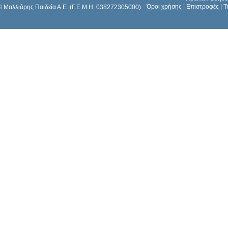
Όροι χρήσης
|
Επιστροφές
|
Τ
© Μαλλιάρης Παιδεία Α.Ε. (Γ.Ε.Μ.Η. 038272305000)