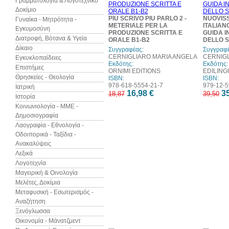
Γραμματολογία & Λογοτεχνικό
Δοκίμιο
PIU SCRIVO PIU PARLO 2 -
NUOVIS
Γυναίκα - Μητρότητα -
METERIALE PER LA
ITALIAN
Εγκυμοσύνη
PRODUZIONE SCRITTA E
GUIDA I
Διατροφή, Βότανα & Υγεία
ORALE B1-B2
DELLO S
Δίκαιο
Συγγραφέας:
Συγγραφέ
CERNIGLIARO MARIA ANGELA
CERNIGL
Εγκυκλοπαίδειες
Εκδότης:
Εκδότης:
Επιστήμες
ORNIMI EDITIONS
EDILING
Θρησκείες - Θεολογία
ISBN:
ISBN:
978-618-5554-21-7
979-12-5
Ιατρική
16,98 €
35
18,87
39,50
Ιστορία
Κοινωνιολογία - ΜΜΕ -
Δημοσιογραφία
Λαογραφία - Εθνολογία -
Οδοιπορικά - Ταξίδια -
Ανακαλύψεις
Λεξικά
Λογοτεχνία
Μαγειρική & Οινολογία
Μελέτες, Δοκίμια
Μεταφυσική - Εσωτερισμός -
Αναζήτηση
Ξενόγλωσσα
Οικονομία - Μάνατζμεντ