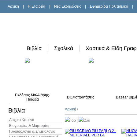
Αρχική
|
H Εταιρεία
|
Νέα Εκδηλώσεις
|
Εφημερίδα Πολιτισμικά
|
Βιβλία
Σχολικά
Χαρτικά & Είδη Γραφ
Εκδόσεις Μαλλιάρης-
Βιβλιοπροτάσεις
Bazaar Βιβλ
Παιδεία
Βιβλία
Αρχική
/
Αρχαία Κείμενα
Top
|
Όλα
Βιογραφίες & Μαρτυρίες
Γλωσσολογία & Σημειολογία
10%
έκπτωση