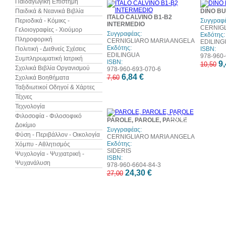
Παιδαγωγική Επιστήμη
10%
Παιδικά & Νεανικά Βιβλία
DINO BU
έκπτωση
ITALO CALVINO B1-B2
Περιοδικά - Κόμικς -
Συγγραφέ
INTERMEDIO
CERNIGL
Γελοιογραφίες - Χιούμορ
Συγγραφέας:
Εκδότης:
Πληροφορική
CERNIGLIARO MARIA ANGELA
EDILING
Εκδότης:
Πολιτική - Διεθνείς Σχέσεις
ISBN:
EDILINGUA
978-960-
Συμπληρωματική Ιατρική
ISBN:
9,
10,50
Σχολικά Βιβλία Οργανισμού
978-960-693-070-6
6,84 €
7,60
Σχολικά Βοηθήματα
Ταξιδιωτικοί Οδηγοί & Χάρτες
Τέχνες
Τεχνολογία
Φιλοσοφία - Φιλοσοφικό
10%
PAROLE, PAROLE, PAROLE
έκπτωση
Δοκίμιο
Συγγραφέας:
Φύση - Περιβάλλον - Οικολογία
CERNIGLIARO MARIA ANGELA
Εκδότης:
Χόμπυ - Αθλητισμός
SIDERIS
Ψυχολογία - Ψυχιατρική -
ISBN:
Ψυχανάλυση
978-960-6604-84-3
24,30 €
27,00