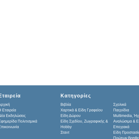
Εταιρεία
Κατηγορίες
Αρχική
Βιβλία
Σχολικά
H Εταιρεία
Χαρτικά & Είδη Γραφείου
Παιχνίδια
Νέα Εκδηλώσεις
Είδη Δώρου
Multimedia, Ήχ
Εφημερίδα Πολιτισμικά
Είδη Σχεδίου, Ζωγραφικής &
Αναλώσιμα & Ε
Επικοινωνία
Hobby
Εποχιακά
Σταντ
Είδη Προστασί
Πρώτων Βοηθε