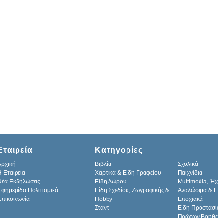
Εταιρεία
Κατηγορίες
Αρχική
Βιβλία
Σχολικά
H Εταιρεία
Χαρτικά & Είδη Γραφείου
Παιχνίδια
Νέα Εκδηλώσεις
Είδη Δώρου
Multimedia, Ήχ
Εφημερίδα Πολιτισμικά
Είδη Σχεδίου, Ζωγραφικής &
Αναλώσιμα & Ε
Επικοινωνία
Hobby
Εποχιακά
Σταντ
Είδη Προστασί
Πρώτων Βοηθε