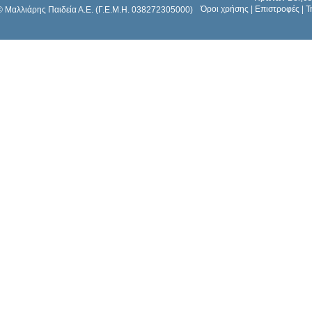
Όροι χρήσης
|
Επιστροφές
|
Τ
© Μαλλιάρης Παιδεία Α.Ε. (Γ.Ε.Μ.Η. 038272305000)