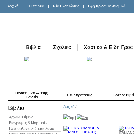
Αρχική
|
H Εταιρεία
|
Νέα Εκδηλώσεις
|
Εφημερίδα Πολιτισμικά
|
Βιβλία
Σχολικά
Χαρτικά & Είδη Γραφ
Εκδόσεις Μαλλιάρης-
Βιβλιοπροτάσεις
Bazaar Βιβλ
Παιδεία
Βιβλία
Αρχική
/
Αρχαία Κείμενα
Top
|
Όλα
Βιογραφίες & Μαρτυρίες
Γλωσσολογία & Σημειολογία
10%
ITALIANO
έκπτωση