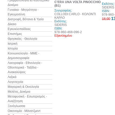
Γραμματολογία & Λογοτεχνικό
C'ERA UNA VOLTA PINOCCHIO
Εκδότης:
Δοκίμιο
(B1)
SIDERIS
Γυναίκα - Μητρότητα -
Συγγραφέας:
ISBN:
COLLODI CARLO - ΚΟΛΟΝΤΙ
Εγκυμοσύνη
978-960-
ΚΑΡΛΟ
13
18,00
Διατροφή, Βότανα & Υγεία
Εκδότης:
Δίκαιο
SIDERIS
ISBN:
Εγκυκλοπαίδειες
978-960-468-096-2
Επιστήμες
Εξαντλημένο
Θρησκείες - Θεολογία
Ιατρική
Ιστορία
Κοινωνιολογία - ΜΜΕ -
Δημοσιογραφία
Λαογραφία - Εθνολογία -
Οδοιπορικά - Ταξίδια -
Ανακαλύψεις
Λεξικά
Λογοτεχνία
Μαγειρική & Οινολογία
Μελέτες, Δοκίμια
Μεταφυσική - Εσωτερισμός -
Αναζήτηση
Ξενόγλωσσα
Οικονομία - Μάνατζμεντ