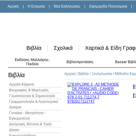
Αρχική
|
H Εταιρεία
|
Νέα Εκδηλώσεις
|
Εφημερίδα Πολιτισμικά
|
Βιβλία
Σχολικά
Χαρτικά & Είδη Γραφ
Εκδόσεις Μαλλιάρης-
Βιβλιοπροτάσεις
Bazaar Βιβλ
Παιδεία
Βιβλία
Αρχική
/
Βιβλία
/
Ξενόγλωσσα
/
Μέθοδοι Εκ
Αρχαία Κείμενα
E
Βιογραφίες & Μαρτυρίες
D
Γλωσσολογία & Σημειολογία
Γραμματολογία & Λογοτεχνικό
Δοκίμιο
Γυναίκα - Μητρότητα -
Εγκυμοσύνη
Διατροφή, Βότανα & Υγεία
Δίκαιο
Εγκυκλοπαίδειες