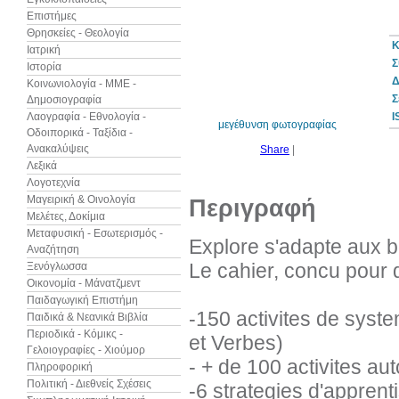
Επιστήμες
Θρησκείες - Θεολογία
Κ
Ιατρική
Σ
Ιστορία
10%
έκπτωση
Δ
Κοινωνιολογία - ΜΜΕ -
Σ
Δημοσιογραφία
Λαογραφία - Εθνολογία -
I
μεγέθυνση φωτογραφίας
Οδοιπορικά - Ταξίδια -
Ανακαλύψεις
Share
|
Λεξικά
Λογοτεχνία
Μαγειρική & Οινολογία
Περιγραφή
Μελέτες, Δοκίμια
Μεταφυσική - Εσωτερισμός -
Explore s'adapte aux b
Αναζήτηση
Le cahier, concu pour 
Ξενόγλωσσα
Οικονομία - Μάνατζμεντ
Παιδαγωγική Επιστήμη
-150 activites de syst
Παιδικά & Νεανικά Βιβλία
Περιοδικά - Κόμικς -
et Verbes)
Γελοιογραφίες - Χιούμορ
- + de 100 activites aut
Πληροφορική
Πολιτική - Διεθνείς Σχέσεις
-6 strategies d'apprent