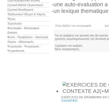
Συμπληρωματική Ιατρική
-une auto-evaluation a 
Σχολικά Βιβλία Οργανισμού
-un lexique thematique
Σχολικά Βοηθήματα
Ταξιδιωτικοί Οδηγοί & Χάρτες
Τέχνες
Τεχνολογία
Άλλα βιβλία του συγγραφέα
Δεί
Φιλοσοφία - Φιλοσοφικό
Δοκίμιο
Για να γράψετε την κριτική σας θα πρέπει
Φύση - Περιβάλλον - Οικολογία
χρήστης συμπληρόνωντας την διπλανή φ
Χόμπυ - Αθλητισμός
Ξεχάσατε τον κωδικό;
Ψυχολογία - Ψυχιατρική -
Νέος λογαριασμός;
Ψυχανάλυση
Συχνά αγοράζονται μαζί
EXERCICES DE GRAMMAIRE EN 
ΣΥΛΛΟΓΙΚΟ