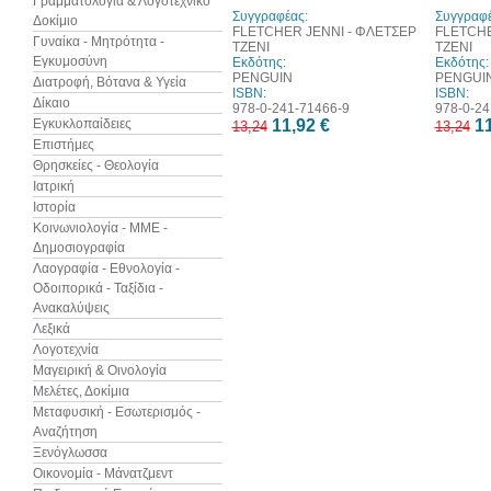
Γραμματολογία & Λογοτεχνικό
Συγγραφέας:
Συγγραφέ
Δοκίμιο
FLETCHER JENNI - ΦΛΕΤΣΕΡ
FLETCHE
Γυναίκα - Μητρότητα -
ΤΖΕΝΙ
ΤΖΕΝΙ
Εγκυμοσύνη
Εκδότης:
Εκδότης:
PENGUIN
PENGUI
Διατροφή, Βότανα & Υγεία
ISBN:
ISBN:
Δίκαιο
978-0-241-71466-9
978-0-24
Εγκυκλοπαίδειες
11,92 €
11
13,24
13,24
Επιστήμες
Θρησκείες - Θεολογία
Ιατρική
Ιστορία
Κοινωνιολογία - ΜΜΕ -
Δημοσιογραφία
Λαογραφία - Εθνολογία -
Οδοιπορικά - Ταξίδια -
Ανακαλύψεις
Λεξικά
Λογοτεχνία
Μαγειρική & Οινολογία
Μελέτες, Δοκίμια
Μεταφυσική - Εσωτερισμός -
Αναζήτηση
Ξενόγλωσσα
Οικονομία - Μάνατζμεντ