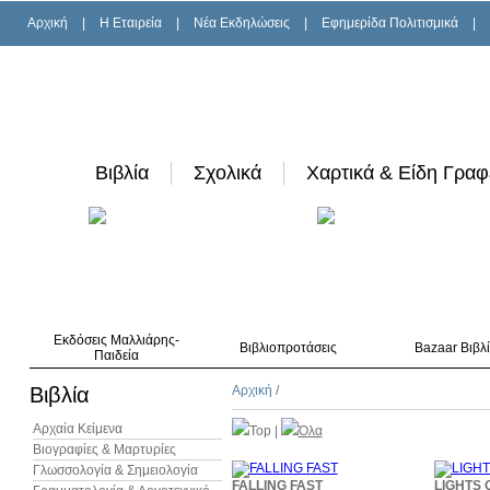
Αρχική
|
H Εταιρεία
|
Νέα Εκδηλώσεις
|
Εφημερίδα Πολιτισμικά
|
Βιβλία
Σχολικά
Χαρτικά & Είδη Γραφ
Εκδόσεις Μαλλιάρης-
Βιβλιοπροτάσεις
Bazaar Βιβλ
Παιδεία
Βιβλία
Αρχική
/
Αρχαία Κείμενα
Top
|
Όλα
Βιογραφίες & Μαρτυρίες
Γλωσσολογία & Σημειολογία
10%
FALLING FAST
LIGHTS 
έκπτωση