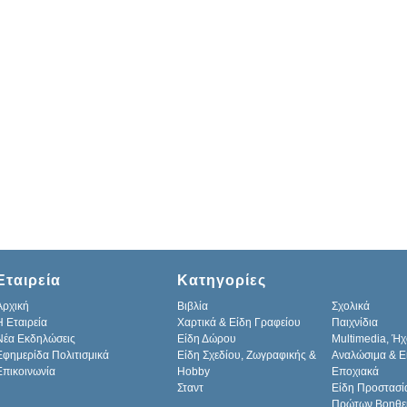
Εταιρεία
Κατηγορίες
Αρχική
Βιβλία
Σχολικά
H Εταιρεία
Χαρτικά & Είδη Γραφείου
Παιχνίδια
Νέα Εκδηλώσεις
Είδη Δώρου
Multimedia, Ήχ
Εφημερίδα Πολιτισμικά
Είδη Σχεδίου, Ζωγραφικής &
Αναλώσιμα & Ε
Επικοινωνία
Hobby
Εποχιακά
Σταντ
Είδη Προστασί
Πρώτων Βοηθε