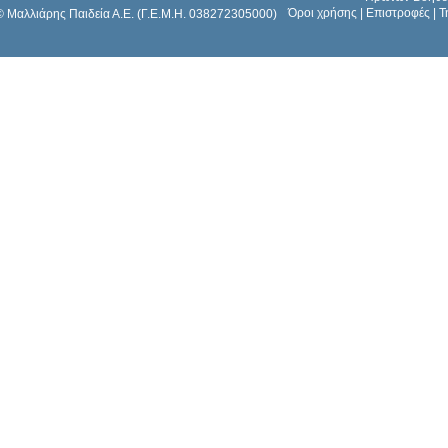
Όροι χρήσης
|
Επιστροφές
|
Τ
© Μαλλιάρης Παιδεία Α.Ε. (Γ.Ε.Μ.Η. 038272305000)