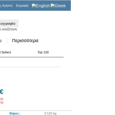
ς Χρήστη
Εγγραφή
0,00€
η αναζήτηση
υ
Περισσότερα
 Sellers
Top 100
 €
ρών
ή)
Βάρος :
0.535 kg