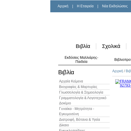
Αρχική
|
H Εταιρεία
|
Νέα Εκδηλώσεις
Βιβλία
Σχολικά
Εκδόσεις Μαλλιάρης-
Βιβλιοπρο
Παιδεία
Βιβλία
Αρχική
/
Βιβ
Αρχαία Κείμενα
Βιογραφίες & Μαρτυρίες
Γλωσσολογία & Σημειολογία
Γραμματολογία & Λογοτεχνικό
Δοκίμιο
Γυναίκα - Μητρότητα -
Εγκυμοσύνη
Διατροφή, Βότανα & Υγεία
Δίκαιο
Εγκυκλοπαίδειες