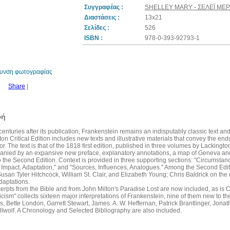
Συγγραφέας :
SHELLEY MARY - ΣΕΛΕΪ ΜΕΡ
Διαστάσεις :
13x21
Σελίδες :
526
ISBN :
978-0-393-92793-1
θυνση φωτογραφίας
Share
|
φή
enturies after its publication, Frankenstein remains an indisputably classic text and
on Critical Edition includes new texts and illustrative materials that convey the e
or. The text is that of the 1818 first edition, published in three volumes by Lackin
panied by an expansive new preface, explanatory annotations, a map of Geneva and it
 the Second Edition. Context is provided in three supporting sections: "Circumstanc
 Impact, Adaptation," and "Sources, Influences, Analogues." Among the Second Editio
usan Tyler Hitchcock, William St. Clair, and Elizabeth Young; Chris Baldrick on the 
daptations.
erpts from the Bible and from John Milton's Paradise Lost are now included, as is
icism" collects sixteen major interpretations of Frankenstein, nine of them new to t
s, Bette London, Garrett Stewart, James. A. W. Heffernan, Patrick Brantlinger, Jona
llwolf. A Chronology and Selected Bibliography are also included.