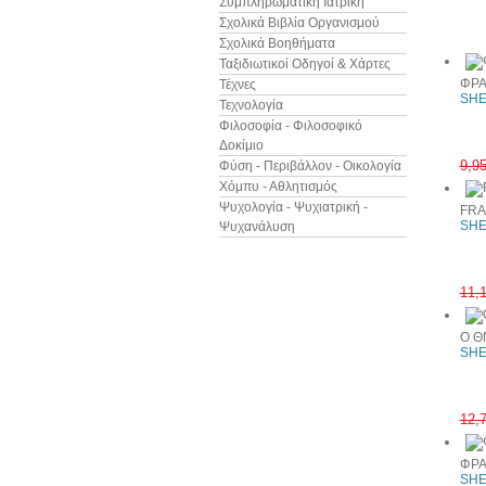
Συμπληρωματική Ιατρική
Άλλα βιβ
Σχολικά Βιβλία Οργανισμού
Σχολικά Βοηθήματα
Ταξιδιωτικοί Οδηγοί & Χάρτες
ΦΡΑ
Τέχνες
SHE
Τεχνολογία
Φιλοσοφία - Φιλοσοφικό
Δοκίμιο
9,9
Φύση - Περιβάλλον - Οικολογία
Χόμπυ - Αθλητισμός
Ψυχολογία - Ψυχιατρική -
FRA
SHE
Ψυχανάλυση
11,
Ο Θ
SHE
12,
ΦΡΑ
SHE