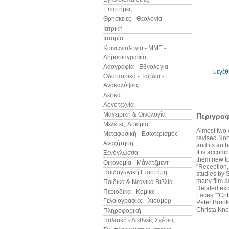
Επιστήμες
Θρησκείες - Θεολογία
Ιατρική
Ιστορία
Κοινωνιολογία - ΜΜΕ -
Δημοσιογραφία
Λαογραφία - Εθνολογία -
μεγέ
Οδοιπορικά - Ταξίδια -
Ανακαλύψεις
Λεξικά
Λογοτεχνία
Μαγειρική & Οινολογία
Περιγρα
Μελέτες, Δοκίμια
Almost two c
Μεταφυσική - Εσωτερισμός -
revised Nort
Αναζήτηση
and its auth
It is accom
Ξενόγλωσσα
them new to
Οικονομία - Μάνατζμεντ
"Reception,
Παιδαγωγική Επιστήμη
studies by S
many film a
Παιδικά & Νεανικά Βιβλία
Related exc
Περιοδικά - Κόμικς -
Faces.""Crit
Γελοιογραφίες - Χιούμορ
Peter Brook
Christa Kne
Πληροφορική
Πολιτική - Διεθνείς Σχέσεις