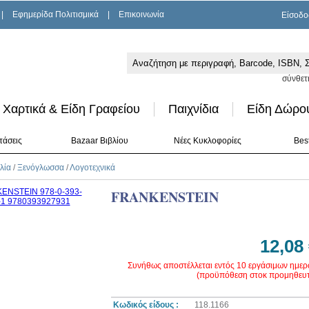
|
Εφημερίδα Πολιτισμικά
|
Επικοινωνία
Είσοδο
σύνθετ
Χαρτικά & Είδη Γραφείου
Παιχνίδια
Είδη Δώρο
τάσεις
Bazaar Βιβλίου
Νέες Κυκλοφορίες
Best
λία
/
Ξενόγλωσσα
/
Λογοτεχνικά
FRANKENSTEIN
12,08
Συνήθως αποστέλλεται εντός 10 εργάσιμων ημε
(προϋπόθεση στοκ προμηθευτ
Κωδικός είδους :
118.1166