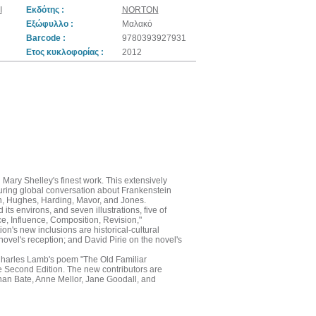
Ι
Εκδότης :
NORTON
Εξώφυλλο :
Μαλακό
Barcode :
9780393927931
Ετος κυκλοφορίας :
2012
 Mary Shelley's finest work. This extensively
nduring global conversation about Frankenstein
gton, Hughes, Harding, Mavor, and Jones.
s environs, and seven illustrations, five of
e, Influence, Composition, Revision,"
n's new inclusions are historical-cultural
novel's reception; and David Pirie on the novel's
 Charles Lamb's poem "The Old Familiar
he Second Edition. The new contributors are
than Bate, Anne Mellor, Jane Goodall, and