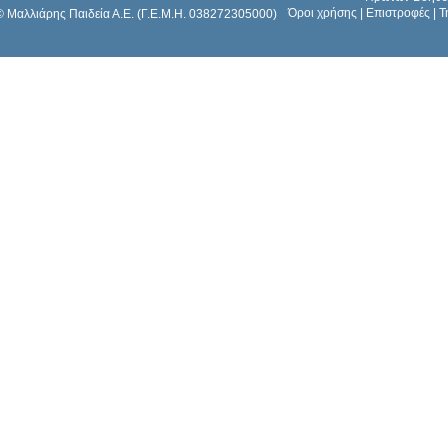
Όροι χρήσης
|
Επιστροφές
|
Τ
© Μαλλιάρης Παιδεία Α.Ε. (Γ.Ε.Μ.Η. 038272305000)