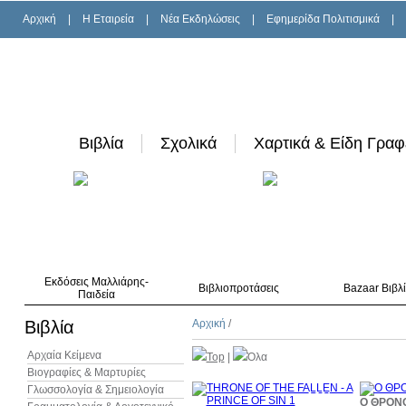
Αρχική
|
H Εταιρεία
|
Νέα Εκδηλώσεις
|
Εφημερίδα Πολιτισμικά
|
Βιβλία
Σχολικά
Χαρτικά & Είδη Γραφ
Εκδόσεις Μαλλιάρης-
Βιβλιοπροτάσεις
Bazaar Βιβλ
Παιδεία
Βιβλία
Αρχική
/
Αρχαία Κείμενα
Top
|
Όλα
Βιογραφίες & Μαρτυρίες
Γλωσσολογία & Σημειολογία
10%
Ο ΘΡΟΝ
έκπτωση