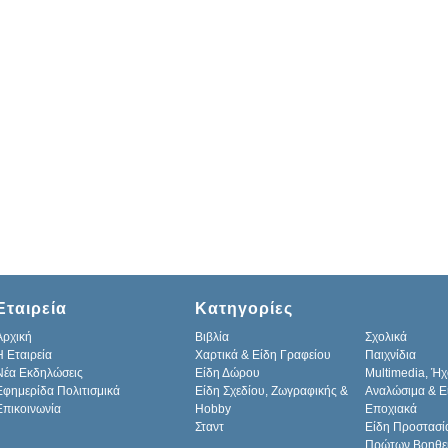
Εταιρεία
Κατηγορίες
Αρχική
Βιβλία
Σχολικά
H Εταιρεία
Χαρτικά & Είδη Γραφείου
Παιχνίδια
Νέα Εκδηλώσεις
Είδη Δώρου
Multimedia, Ήχ
Εφημερίδα Πολιτισμικά
Είδη Σχεδίου, Ζωγραφικής &
Αναλώσιμα & Ε
Επικοινωνία
Hobby
Εποχιακά
Σταντ
Είδη Προστασί
Πρώτων Βοηθε