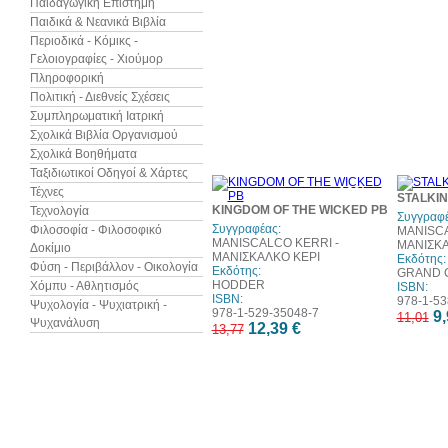
Παιδαγωγική Επιστήμη
Παιδικά & Νεανικά Βιβλία
Περιοδικά - Κόμικς -
Γελοιογραφίες - Χιούμορ
Πληροφορική
Πολιτική - Διεθνείς Σχέσεις
Συμπληρωματική Ιατρική
Σχολικά Βιβλία Οργανισμού
Σχολικά Βοηθήματα
Ταξιδιωτικοί Οδηγοί & Χάρτες
10%
Τέχνες
STALKIN
έκπτωση
KINGDOM OF THE WICKED PB
Τεχνολογία
Συγγραφέ
Συγγραφέας:
Φιλοσοφία - Φιλοσοφικό
MANISCA
MANISCALCO KERRI -
ΜΑΝΙΣΚΑ
Δοκίμιο
ΜΑΝΙΣΚΑΛΚΟ ΚΕΡΙ
Εκδότης:
Φύση - Περιβάλλον - Οικολογία
Εκδότης:
GRAND 
HODDER
Χόμπυ - Αθλητισμός
ISBN:
ISBN:
978-1-53
Ψυχολογία - Ψυχιατρική -
978-1-529-35048-7
9,
11,01
Ψυχανάλυση
12,39 €
13,77