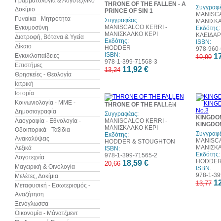
Γραμματολογία & Λογοτεχνικό
THRONE OF THE FALLEN - A
Συγγραφέ
Δοκίμιο
PRINCE OF SIN 1
MANISCA
Γυναίκα - Μητρότητα -
Συγγραφέας:
ΜΑΝΙΣΚΑ
MANISCALCO KERRI -
Εγκυμοσύνη
Εκδότης:
ΜΑΝΙΣΚΑΛΚΟ ΚΕΡΙ
ΚΛΕΙΔΑ
Διατροφή, Βότανα & Υγεία
Εκδότης:
ISBN:
Δίκαιο
HODDER
978-960-
ISBN:
Εγκυκλοπαίδειες
17
19,90
978-1-399-71568-3
Επιστήμες
11,92 €
13,24
Θρησκείες - Θεολογία
Ιατρική
Ιστορία
10%
Κοινωνιολογία - ΜΜΕ -
THRONE OF THE FALLEN
έκπτωση
Δημοσιογραφία
Συγγραφέας:
KINGDOM
Λαογραφία - Εθνολογία -
MANISCALCO KERRI -
KINGDOM
ΜΑΝΙΣΚΑΛΚΟ ΚΕΡΙ
Οδοιπορικά - Ταξίδια -
Συγγραφέ
Εκδότης:
Ανακαλύψεις
MANISCA
HODDER & STOUGHTON
ΜΑΝΙΣΚΑ
Λεξικά
ISBN:
Εκδότης:
978-1-399-71565-2
Λογοτεχνία
HODDE
18,59 €
20,66
Μαγειρική & Οινολογία
ISBN:
978-1-39
Μελέτες, Δοκίμια
12
13,77
Μεταφυσική - Εσωτερισμός -
Αναζήτηση
Ξενόγλωσσα
Οικονομία - Μάνατζμεντ