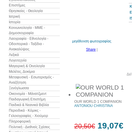
Επιστήμες
Κ
Θρησκείες - Θεολογία
Ε
Ιατρική
I
Ιστορία
7%
έκπτωση
Κοινωνιολογία - ΜΜΕ -
Δημοσιογραφία
Λαογραφία - Εθνολογία -
μεγέθυνση φωτογραφίας
Οδοιπορικά - Ταξίδια -
Ανακαλύψεις
Share
|
Λεξικά
Λογοτεχνία
Μαγειρική & Οινολογία
Μελέτες, Δοκίμια
Άλλα βιβλία του συγγραφέα
Δεί
Μεταφυσική - Εσωτερισμός -
Αναζήτηση
Ξενόγλωσσα
Οικονομία - Μάνατζμεντ
Παιδαγωγική Επιστήμη
OUR WORLD 1 COMPANION
Παιδικά & Νεανικά Βιβλία
ANTONIOU CHRISTINA
Περιοδικά - Κόμικς -
Γελοιογραφίες - Χιούμορ
Πληροφορική
19,07€
20,50€
Πολιτική - Διεθνείς Σχέσεις