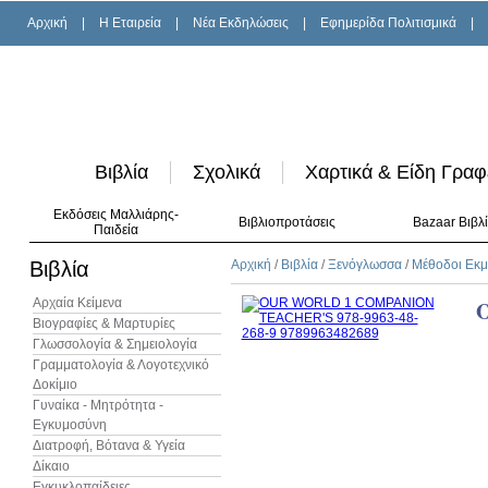
Αρχική
|
H Εταιρεία
|
Νέα Εκδηλώσεις
|
Εφημερίδα Πολιτισμικά
|
Βιβλία
Σχολικά
Χαρτικά & Είδη Γραφ
Εκδόσεις Μαλλιάρης-
Βιβλιοπροτάσεις
Bazaar Βιβλ
Παιδεία
Βιβλία
Αρχική
/
Βιβλία
/
Ξενόγλωσσα
/
Μέθοδοι Εκ
Αρχαία Κείμενα
Βιογραφίες & Μαρτυρίες
Γλωσσολογία & Σημειολογία
Γραμματολογία & Λογοτεχνικό
Δοκίμιο
Γυναίκα - Μητρότητα -
Εγκυμοσύνη
Διατροφή, Βότανα & Υγεία
Δίκαιο
Εγκυκλοπαίδειες