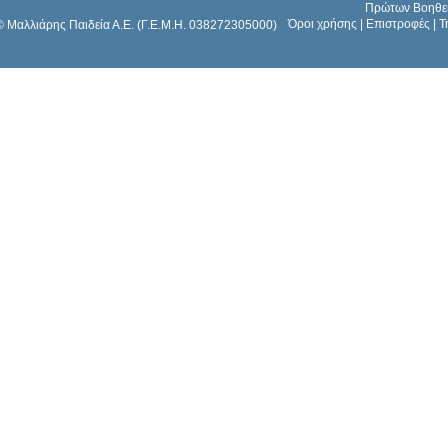
Πρώτων Βοηθε
Όροι χρήσης
|
Επιστροφές
|
Τ
© Μαλλιάρης Παιδεία Α.Ε. (Γ.Ε.Μ.Η. 038272305000)