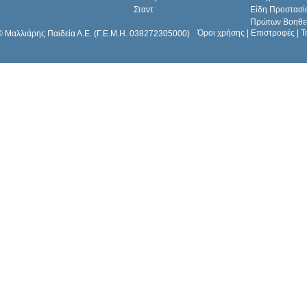
Σταντ
Είδη Προστασί
Πρώτων Βοηθε
Όροι χρήσης
|
Επιστροφές
|
Τ
© Μαλλιάρης Παιδεία Α.Ε. (Γ.Ε.Μ.Η. 038272305000)