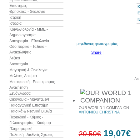
Επιστήμες
Κ
Θρησκείες - Θεολογία
Ε
Ιατρική
I
Ιστορία
7%
έκπτωση
Κοινωνιολογία - ΜΜΕ -
Δημοσιογραφία
Λαογραφία - Εθνολογία -
μεγέθυνση φωτογραφίας
Οδοιπορικά - Ταξίδια -
Ανακαλύψεις
Share
|
Λεξικά
Λογοτεχνία
Μαγειρική & Οινολογία
Μελέτες, Δοκίμια
Άλλα βιβλία του συγγραφέα
Δεί
Μεταφυσική - Εσωτερισμός -
Αναζήτηση
Ξενόγλωσσα
Οικονομία - Μάνατζμεντ
Παιδαγωγική Επιστήμη
OUR WORLD 1 COMPANION
Παιδικά & Νεανικά Βιβλία
ANTONIOU CHRISTINA
Περιοδικά - Κόμικς -
Γελοιογραφίες - Χιούμορ
Πληροφορική
19,07€
20,50€
Πολιτική - Διεθνείς Σχέσεις