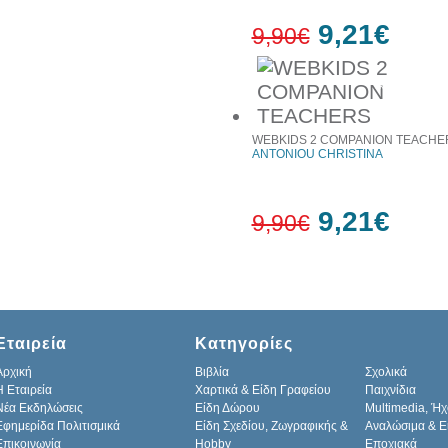
9,21€
9,90€
7%
έκπτωση
WEBKIDS 2 COMPANION TEACHE
ANTONIOU CHRISTINA
9,21€
9,90€
7%
έκπτωση
Εταιρεία
Κατηγορίες
Αρχική
Βιβλία
Σχολικά
H Εταιρεία
Χαρτικά & Είδη Γραφείου
Παιχνίδια
Νέα Εκδηλώσεις
Είδη Δώρου
Multimedia, Ήχ
Εφημερίδα Πολιτισμικά
Είδη Σχεδίου, Ζωγραφικής &
Αναλώσιμα & Ε
Επικοινωνία
Hobby
Εποχιακά