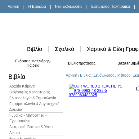
Αρχική
|
H Εταιρεία
|
Νέα Εκδηλώσεις
|
Εφημερίδα Πολιτισμικά
|
Βιβλία
Σχολικά
Χαρτικά & Είδη Γραφ
Εκδόσεις Μαλλιάρης-
Βιβλιοπροτάσεις
Bazaar Βιβλ
Παιδεία
Βιβλία
Αρχική
/
Βιβλία
/
Ξενόγλωσσα
/
Μέθοδοι Εκ
Αρχαία Κείμενα
Βιογραφίες & Μαρτυρίες
Γλωσσολογία & Σημειολογία
Γραμματολογία & Λογοτεχνικό
Δοκίμιο
Γυναίκα - Μητρότητα -
Εγκυμοσύνη
Διατροφή, Βότανα & Υγεία
Δίκαιο
Εγκυκλοπαίδειες