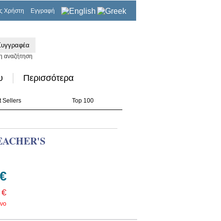
ς Χρήστη
Εγγραφή
0,00€
η αναζήτηση
υ
Περισσότερα
 Sellers
Top 100
EACHER'S
 €
 €
νο