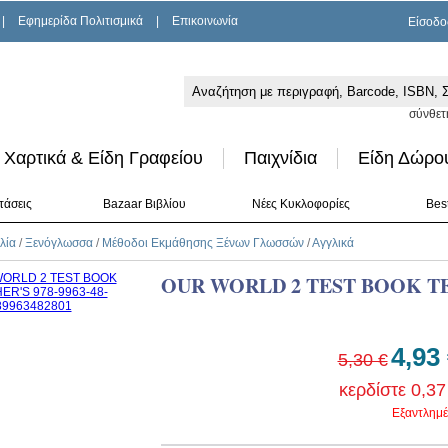
|
Εφημερίδα Πολιτισμικά
|
Επικοινωνία
Είσοδο
σύνθετ
Χαρτικά & Είδη Γραφείου
Παιχνίδια
Είδη Δώρο
τάσεις
Bazaar Βιβλίου
Νέες Κυκλοφορίες
Best
λία
/
Ξενόγλωσσα
/
Μέθοδοι Εκμάθησης Ξένων Γλωσσών
/
Αγγλικά
OUR WORLD 2 TEST BOOK T
4,93
5,30 €
κερδίστε 0,37
Εξαντλημέ