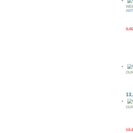
WEB
ANT
9,9
Συχνά αγ
OUR
13,
OUR
13,