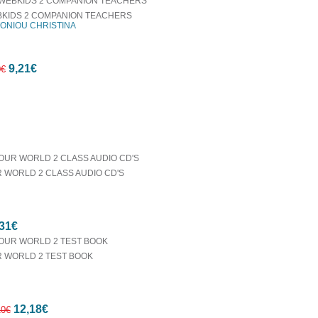
KIDS 2 COMPANION TEACHERS
ONIOU CHRISTINA
7%
9,21€
έκπτωση
0€
οράζονται μαζί
7%
έκπτωση
 WORLD 2 CLASS AUDIO CD'S
31€
 WORLD 2 TEST BOOK
12,18€
10€