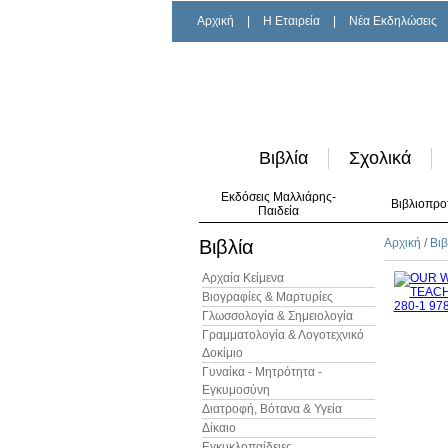
Αρχική
|
H Εταιρεία
|
Νέα Εκδηλώσεις
Βιβλία
Σχολικά
Εκδόσεις Μαλλιάρης-
Βιβλιοπρο
Παιδεία
Βιβλία
Αρχική
/
Βιβ
Αρχαία Κείμενα
Βιογραφίες & Μαρτυρίες
Γλωσσολογία & Σημειολογία
Γραμματολογία & Λογοτεχνικό
Δοκίμιο
Γυναίκα - Μητρότητα -
Εγκυμοσύνη
Διατροφή, Βότανα & Υγεία
Δίκαιο
Εγκυκλοπαίδειες