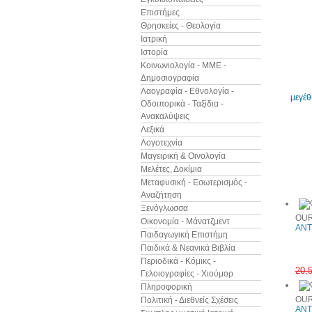
Επιστήμες
Θρησκείες - Θεολογία
Ιατρική
Ιστορία
Κοινωνιολογία - ΜΜΕ -
Δημοσιογραφία
Λαογραφία - Εθνολογία -
μεγέ
Οδοιπορικά - Ταξίδια -
Ανακαλύψεις
Λεξικά
Λογοτεχνία
Μαγειρική & Οινολογία
Μελέτες, Δοκίμια
Άλλα βιβ
Μεταφυσική - Εσωτερισμός -
Αναζήτηση
Ξενόγλωσσα
OUR
Οικονομία - Μάνατζμεντ
ANT
Παιδαγωγική Επιστήμη
Παιδικά & Νεανικά Βιβλία
Περιοδικά - Κόμικς -
20,
Γελοιογραφίες - Χιούμορ
Πληροφορική
OUR
Πολιτική - Διεθνείς Σχέσεις
ANT