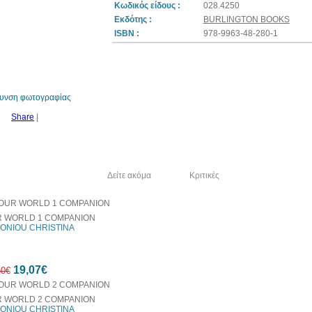
Κωδικός είδους :
028.4250
Εκδότης :
BURLINGTON BOOKS
ISBN :
978-9963-48-280-1
7%
έκπτωση
θυνση φωτογραφίας
Share
|
λία του συγγραφέα
Δείτε ακόμα
Κριτικές
 WORLD 1 COMPANION
ONIOU CHRISTINA
19,07€
50€
 WORLD 2 COMPANION
ONIOU CHRISTINA