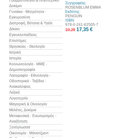
Γραμματολογία & Λογοτεχνικό
Συγγραφέας:
Δοκίμιο
ROSENBLUM EMMA
Γυναίκα - Μητρότητα -
Εκδότης:
PENGUIN
Εγκυμοσύνη
ISBN:
Διατροφή, Βότανα & Υγεία
978-0-241-62505-7
Δίκαιο
17,35 €
19,28
Εγκυκλοπαίδειες
Επιστήμες
Θρησκείες - Θεολογία
Ιατρική
Ιστορία
Κοινωνιολογία - ΜΜΕ -
Δημοσιογραφία
Λαογραφία - Εθνολογία -
Οδοιπορικά - Ταξίδια -
Ανακαλύψεις
Λεξικά
Λογοτεχνία
Μαγειρική & Οινολογία
Μελέτες, Δοκίμια
Μεταφυσική - Εσωτερισμός -
Αναζήτηση
Ξενόγλωσσα
Οικονομία - Μάνατζμεντ