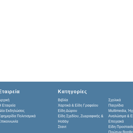
Εταιρεία
Κατηγορίες
Αρχική
Βιβλία
Σχολικά
H Εταιρεία
Χαρτικά & Είδη Γραφείου
Παιχνίδια
Νέα Εκδηλώσεις
Είδη Δώρου
Multimedia, Ήχ
Εφημερίδα Πολιτισμικά
Είδη Σχεδίου, Ζωγραφικής &
Αναλώσιμα & Ε
Επικοινωνία
Hobby
Εποχιακά
Σταντ
Είδη Προστασί
Πρώτων Βοηθε