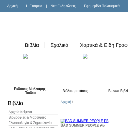
Αρχική
|
H Εταιρεία
|
Νέα Εκδηλώσεις
|
Εφημερίδα Πολιτισμικά
|
Βιβλία
Σχολικά
Χαρτικά & Είδη Γραφ
Εκδόσεις Μαλλιάρης-
Βιβλιοπροτάσεις
Bazaar Βιβλ
Παιδεία
Βιβλία
Αρχική
/
Αρχαία Κείμενα
Βιογραφίες & Μαρτυρίες
Γλωσσολογία & Σημειολογία
10%
BAD SUMMER PEOPLE PB
έκπτωση