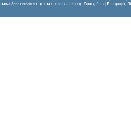
Όροι χρήσης
|
Επιστροφές
|
Τ
© Μαλλιάρης Παιδεία Α.Ε. (Γ.Ε.Μ.Η. 038272305000)