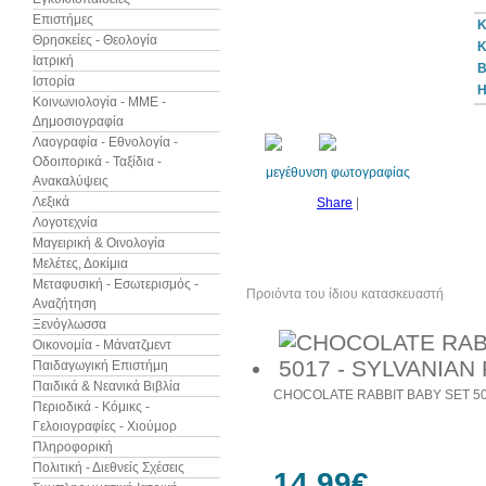
Επιστήμες
Κ
Θρησκείες - Θεολογία
Κ
Ιατρική
B
Ιστορία
Η
Κοινωνιολογία - ΜΜΕ -
Δημοσιογραφία
Λαογραφία - Εθνολογία -
Οδοιπορικά - Ταξίδια -
μεγέθυνση φωτογραφίας
Ανακαλύψεις
Λεξικά
Share
|
Λογοτεχνία
Μαγειρική & Οινολογία
Μελέτες, Δοκίμια
Μεταφυσική - Εσωτερισμός -
Προιόντα του ίδιου κατασκευαστή
Αναζήτηση
Ξενόγλωσσα
Οικονομία - Μάνατζμεντ
Παιδαγωγική Επιστήμη
Παιδικά & Νεανικά Βιβλία
CHOCOLATE RABBIT BABY SET 501
Περιοδικά - Κόμικς -
Γελοιογραφίες - Χιούμορ
Πληροφορική
Πολιτική - Διεθνείς Σχέσεις
14,99€