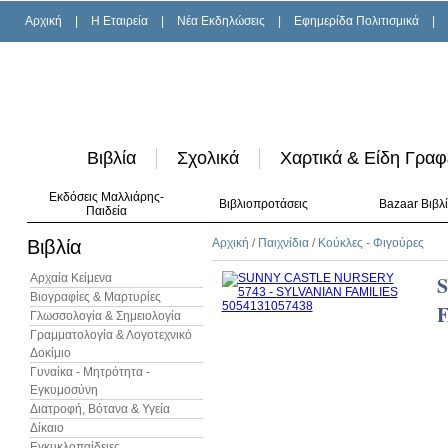
Αρχική
|
H Εταιρεία
|
Νέα Εκδηλώσεις
|
Εφημερίδα Πολιτισμικά
|
Βιβλία
Σχολικά
Χαρτικά & Είδη Γραφ
Εκδόσεις Μαλλιάρης-
Βιβλιοπροτάσεις
Bazaar Βιβλ
Παιδεία
Βιβλία
Αρχική
/
Παιχνίδια
/
Κούκλες - Φιγούρες
Αρχαία Κείμενα
S
Βιογραφίες & Μαρτυρίες
Γλωσσολογία & Σημειολογία
Γραμματολογία & Λογοτεχνικό
Δοκίμιο
Γυναίκα - Μητρότητα -
Εγκυμοσύνη
Διατροφή, Βότανα & Υγεία
Δίκαιο
Εγκυκλοπαίδειες