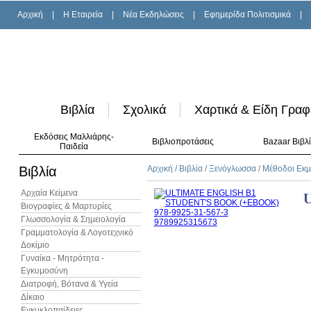
Αρχική
|
H Εταιρεία
|
Νέα Εκδηλώσεις
|
Εφημερίδα Πολιτισμικά
|
Βιβλία
Σχολικά
Χαρτικά & Είδη Γραφ
Εκδόσεις Μαλλιάρης-
Βιβλιοπροτάσεις
Bazaar Βιβλ
Παιδεία
Βιβλία
Αρχική
/
Βιβλία
/
Ξενόγλωσσα
/
Μέθοδοι Εκ
Αρχαία Κείμενα
Βιογραφίες & Μαρτυρίες
Γλωσσολογία & Σημειολογία
Γραμματολογία & Λογοτεχνικό
Δοκίμιο
Γυναίκα - Μητρότητα -
Εγκυμοσύνη
Διατροφή, Βότανα & Υγεία
Δίκαιο
Εγκυκλοπαίδειες