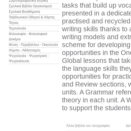
Συμπληρωματική Ιατρική
tasks that build up vo
Σχολικά Βιβλία Οργανισμού
presented in a dedicat
Σχολικά Βοηθήματα
Ταξιδιωτικοί Οδηγοί & Χάρτες
practised and recycled 
Τέχνες
writing skills thanks to
Τεχνολογία
Φιλοσοφία - Φιλοσοφικό
writing models and ext
Δοκίμιο
scheme for developing 
Φύση - Περιβάλλον - Οικολογία
Χόμπυ - Αθλητισμός
opportunities in the O
Ψυχολογία - Ψυχιατρική -
Global lessons that tak
Ψυχανάλυση
the language skills th
opportunities for pract
and Review sections, w
units. A Grammar refer
theory in each unit. A 
to support the students
Άλλα βιβλία του συγγραφέα
Δεί