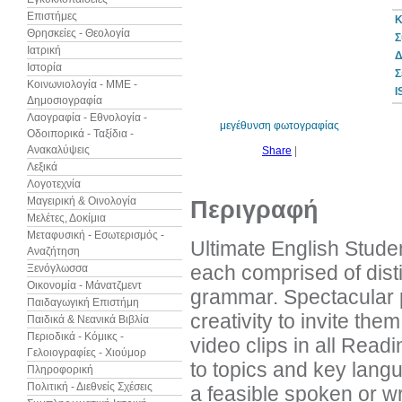
Επιστήμες
Κ
Θρησκείες - Θεολογία
Σ
Ιατρική
Δ
Ιστορία
7%
Σ
έκπτωση
Κοινωνιολογία - ΜΜΕ -
I
Δημοσιογραφία
Λαογραφία - Εθνολογία -
μεγέθυνση φωτογραφίας
Οδοιπορικά - Ταξίδια -
Ανακαλύψεις
Share
|
Λεξικά
Λογοτεχνία
Μαγειρική & Οινολογία
Περιγραφή
Μελέτες, Δοκίμια
Μεταφυσική - Εσωτερισμός -
Ultimate English Studen
Αναζήτηση
each comprised of disti
Ξενόγλωσσα
Οικονομία - Μάνατζμεντ
grammar. Spectacular p
Παιδαγωγική Επιστήμη
creativity to invite the
Παιδικά & Νεανικά Βιβλία
Περιοδικά - Κόμικς -
video clips in all Readi
Γελοιογραφίες - Χιούμορ
to topics and key lang
Πληροφορική
Πολιτική - Διεθνείς Σχέσεις
a feasible spoken or wr