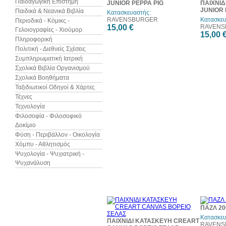
Παιδαγωγική Επιστήμη
JUNIOR PEPPA PIG
ΠΑΙΧΝΙΔ
JUNIOR 
Παιδικά & Νεανικά Βιβλία
Κατασκευαστής:
RAVENSBURGER
Κατασκευ
Περιοδικά - Κόμικς -
15,00 €
RAVENS
Γελοιογραφίες - Χιούμορ
15,00 
Πληροφορική
Πολιτική - Διεθνείς Σχέσεις
Συμπληρωματική Ιατρική
Σχολικά Βιβλία Οργανισμού
Σχολικά Βοηθήματα
Ταξιδιωτικοί Οδηγοί & Χάρτες
Τέχνες
Τεχνολογία
Φιλοσοφία - Φιλοσοφικό
Δοκίμιο
Φύση - Περιβάλλον - Οικολογία
Χόμπυ - Αθλητισμός
Ψυχολογία - Ψυχιατρική -
Ψυχανάλυση
ΠΑΖΛ 20
Κατασκευ
ΠΑΙΧΝΙΔΙ ΚΑΤΑΣΚΕΥΗ CREART
RAVENS