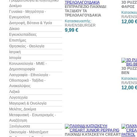
Γραμματολογία & Λογοτεχνικό
3D PUZZL
Δοκίμιο
ΕΠΙΤΡΑΠΕΖΙΟ ΠΑΙΧΝΙΔΙ
ΦΑΡΟΣ
ΤΑΞΙΔΙΟΥ ΤΑ
Γυναίκα - Μητρότητα -
Κατασκευ
ΤΡΕΛΟΛΑΓΟΥΔΑΚΙΑ
RAVENS
Εγκυμοσύνη
Κατασκευαστής:
12,00 
Διατροφή, Βότανα & Υγεία
RAVENSBURGER
Δίκαιο
9,99 €
Εγκυκλοπαίδειες
Επιστήμες
Θρησκείες - Θεολογία
Ιατρική
Ιστορία
Κοινωνιολογία - ΜΜΕ -
3D PUZZL
Δημοσιογραφία
BEN
Λαογραφία - Εθνολογία -
Κατασκευ
Οδοιπορικά - Ταξίδια -
RAVENS
Ανακαλύψεις
12,00 
Λεξικά
Λογοτεχνία
Μαγειρική & Οινολογία
Μελέτες, Δοκίμια
Μεταφυσική - Εσωτερισμός -
Αναζήτηση
Ξενόγλωσσα
Οικονομία - Μάνατζμεντ
ΠΑΙΧΝΙΔΙ ΚΑΤΑΣΚΕΥΗ CREART