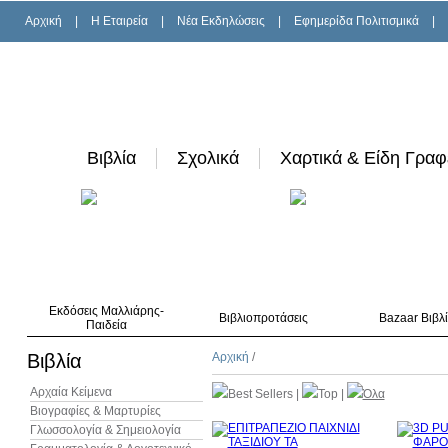
Αρχική
|
H Εταιρεία
|
Νέα Εκδηλώσεις
|
Εφημερίδα Πολιτισμικά
|
Βιβλία
Σχολικά
Χαρτικά & Είδη Γραφ
Εκδόσεις Μαλλιάρης-
Βιβλιοπροτάσεις
Bazaar Βιβλ
Παιδεία
Βιβλία
Αρχική
/
Αρχαία Κείμενα
Best Sellers
|
Top
|
Όλα
Βιογραφίες & Μαρτυρίες
Γλωσσολογία & Σημειολογία