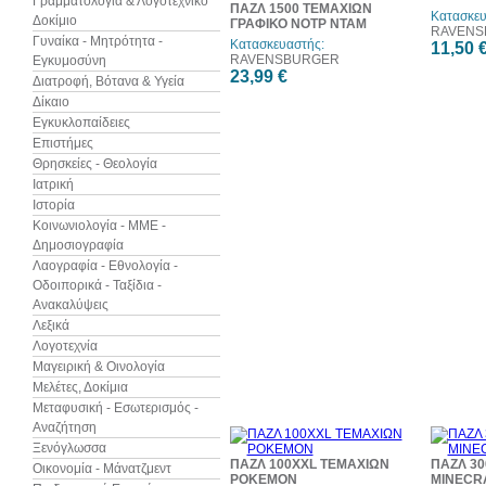
Γραμματολογία & Λογοτεχνικό
ΠΑΖΛ 1500 ΤΕΜΑΧΙΩΝ
Κατασκευ
Δοκίμιο
ΓΡΑΦΙΚΟ ΝΟΤΡ ΝΤΑΜ
RAVENS
Γυναίκα - Μητρότητα -
Κατασκευαστής:
11,50 
RAVENSBURGER
Εγκυμοσύνη
23,99 €
Διατροφή, Βότανα & Υγεία
Δίκαιο
Εγκυκλοπαίδειες
Επιστήμες
Θρησκείες - Θεολογία
Ιατρική
Ιστορία
Κοινωνιολογία - ΜΜΕ -
Δημοσιογραφία
Λαογραφία - Εθνολογία -
Οδοιπορικά - Ταξίδια -
Ανακαλύψεις
Λεξικά
Λογοτεχνία
Μαγειρική & Οινολογία
Μελέτες, Δοκίμια
Μεταφυσική - Εσωτερισμός -
Αναζήτηση
Ξενόγλωσσα
ΠΑΖΛ 100XXL ΤΕΜΑΧΙΩΝ
ΠΑΖΛ 30
Οικονομία - Μάνατζμεντ
POKEMON
MINECR