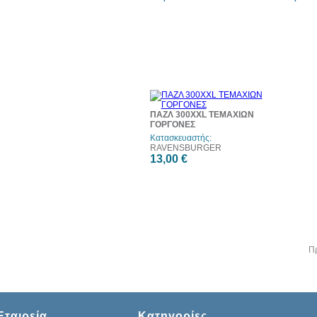
ΠΑΖΛ 300XXL ΤΕΜΑΧΙΩΝ
ΓΟΡΓΟΝΕΣ
Κατασκευαστής:
RAVENSBURGER
13,00 €
Π
Εταιρεία
Κατηγορίες