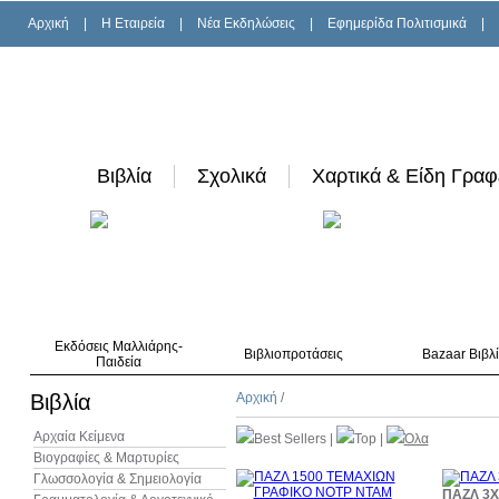
Αρχική
|
H Εταιρεία
|
Νέα Εκδηλώσεις
|
Εφημερίδα Πολιτισμικά
|
Βιβλία
Σχολικά
Χαρτικά & Είδη Γραφ
Εκδόσεις Μαλλιάρης-
Βιβλιοπροτάσεις
Bazaar Βιβλ
Παιδεία
Βιβλία
Αρχική
/
Αρχαία Κείμενα
Best Sellers
|
Top
|
Όλα
Βιογραφίες & Μαρτυρίες
Γλωσσολογία & Σημειολογία
ΠΑΖΛ 3X