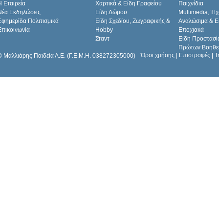
H Εταιρεία
Χαρτικά & Είδη Γραφείου
Παιχνίδια
Νέα Εκδηλώσεις
Είδη Δώρου
Multimedia, Ήχ
Εφημερίδα Πολιτισμικά
Είδη Σχεδίου, Ζωγραφικής &
Αναλώσιμα & Ε
Επικοινωνία
Hobby
Εποχιακά
Σταντ
Είδη Προστασί
Πρώτων Βοηθε
Όροι χρήσης
|
Επιστροφές
|
Τ
© Μαλλιάρης Παιδεία Α.Ε. (Γ.Ε.Μ.Η. 038272305000)