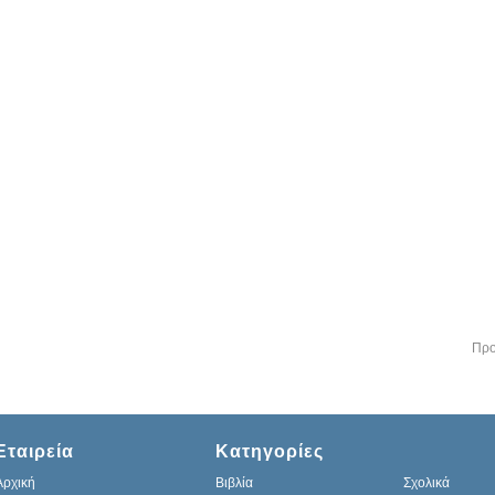
Προ
Εταιρεία
Κατηγορίες
Αρχική
Βιβλία
Σχολικά