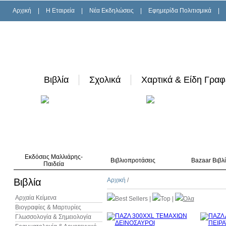
Αρχική
|
H Εταιρεία
|
Νέα Εκδηλώσεις
|
Εφημερίδα Πολιτισμικά
|
Βιβλία
Σχολικά
Χαρτικά & Είδη Γραφ
Εκδόσεις Μαλλιάρης-
Βιβλιοπροτάσεις
Bazaar Βιβλ
Παιδεία
Βιβλία
Αρχική
/
Αρχαία Κείμενα
Best Sellers
|
Top
|
Όλα
Βιογραφίες & Μαρτυρίες
Γλωσσολογία & Σημειολογία