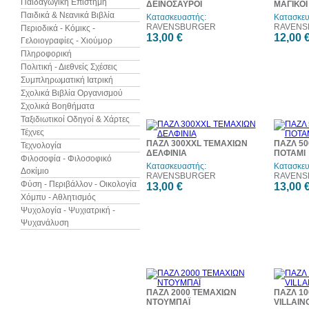
Παιδαγωγική Επιστήμη
ΔΕΙΝΟΣΑΥΡΟΙ
ΜΑΓΙΚΟ
Παιδικά & Νεανικά Βιβλία
Κατασκευαστής:
Κατασκευ
RAVENSBURGER
RAVENS
Περιοδικά - Κόμικς -
13,00 €
12,00 
Γελοιογραφίες - Χιούμορ
Πληροφορική
Πολιτική - Διεθνείς Σχέσεις
Συμπληρωματική Ιατρική
Σχολικά Βιβλία Οργανισμού
Σχολικά Βοηθήματα
Ταξιδιωτικοί Οδηγοί & Χάρτες
Τέχνες
ΠΑΖΛ 300XXL ΤΕΜΑΧΙΩΝ
ΠΑΖΛ 50
Τεχνολογία
ΔΕΛΦΙΝΙΑ
ΠΟΤΑΜΙ
Φιλοσοφία - Φιλοσοφικό
Κατασκευαστής:
Κατασκευ
Δοκίμιο
RAVENSBURGER
RAVENS
Φύση - Περιβάλλον - Οικολογία
13,00 €
13,00 
Χόμπυ - Αθλητισμός
Ψυχολογία - Ψυχιατρική -
Ψυχανάλυση
ΠΑΖΛ 2000 ΤΕΜΑΧΙΩΝ
ΠΑΖΛ 10
ΝΤΟΥΜΠΑΪ
VILLAIN