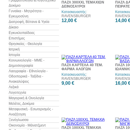
Γραμματολογία & Λογοτεχνικό
ΠΑΖΛ 300XXL ΤΕΜΑΧΙΩΝ
ΠΑΖΛ ΔΑ
Δοκίμιο
ΔΕΙΝΟΣΑΥΡΟΙ
ΠΕΙΡΑΤΕ
Γυναίκα - Μητρότητα -
Κατασκευαστής:
Κατασκευ
RAVENSBURGER
RAVENS
Εγκυμοσύνη
12,00 €
14,00 
Διατροφή, Βότανα & Υγεία
Δίκαιο
Εγκυκλοπαίδειες
Επιστήμες
Θρησκείες - Θεολογία
Ιατρική
Ιστορία
Κοινωνιολογία - ΜΜΕ -
ΠΑΖΛ ΚΑΡΤΕΛΑ 40 ΤΕΜ.
ΠΑΖΛ 10
Δημοσιογραφία
ΦΑΡΜΑ ΑΛΟΓΩΝ
ΙΩΑΝΝΗ
Λαογραφία - Εθνολογία -
Κατασκευαστής:
Κατασκευ
Οδοιπορικά - Ταξίδια -
RAVENSBURGER
RAVENS
Ανακαλύψεις
9,00 €
16,00 
Λεξικά
Λογοτεχνία
Μαγειρική & Οινολογία
Μελέτες, Δοκίμια
Μεταφυσική - Εσωτερισμός -
Αναζήτηση
Ξενόγλωσσα
Οικονομία - Μάνατζμεντ
ΠΑΖΛ 100XXL ΤΕΜΑΧΙΑ
ΠΑΖΛ 10