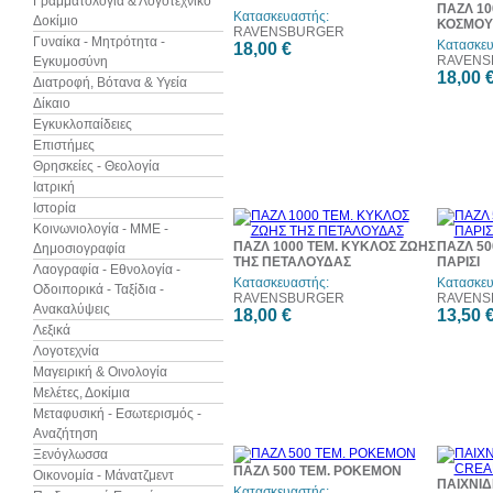
Γραμματολογία & Λογοτεχνικό
ΠΑΖΛ 10
Κατασκευαστής:
Δοκίμιο
ΚΟΣΜΟΥ 
RAVENSBURGER
Γυναίκα - Μητρότητα -
Κατασκευ
18,00 €
RAVENS
Εγκυμοσύνη
18,00 
Διατροφή, Βότανα & Υγεία
Δίκαιο
Εγκυκλοπαίδειες
Επιστήμες
Θρησκείες - Θεολογία
Ιατρική
Ιστορία
Κοινωνιολογία - ΜΜΕ -
ΠΑΖΛ 1000 ΤΕΜ. ΚΥΚΛΟΣ ΖΩΗΣ
ΠΑΖΛ 50
Δημοσιογραφία
ΤΗΣ ΠΕΤΑΛΟΥΔΑΣ
ΠΑΡΙΣΙ
Λαογραφία - Εθνολογία -
Κατασκευαστής:
Κατασκευ
Οδοιπορικά - Ταξίδια -
RAVENSBURGER
RAVENS
Ανακαλύψεις
18,00 €
13,50 
Λεξικά
Λογοτεχνία
Μαγειρική & Οινολογία
Μελέτες, Δοκίμια
Μεταφυσική - Εσωτερισμός -
Αναζήτηση
Ξενόγλωσσα
ΠΑΖΛ 500 ΤΕΜ. POKEMON
Οικονομία - Μάνατζμεντ
ΠΑΙΧΝΙΔ
Κατασκευαστής: