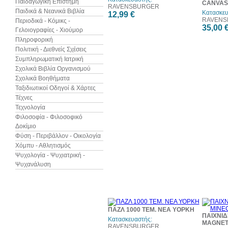
Παιδαγωγική Επιστήμη
CANVAS
RAVENSBURGER
Παιδικά & Νεανικά Βιβλία
Κατασκευ
12,99 €
RAVENS
Περιοδικά - Κόμικς -
35,00 
Γελοιογραφίες - Χιούμορ
Πληροφορική
Πολιτική - Διεθνείς Σχέσεις
Συμπληρωματική Ιατρική
Σχολικά Βιβλία Οργανισμού
Σχολικά Βοηθήματα
Ταξιδιωτικοί Οδηγοί & Χάρτες
Τέχνες
Τεχνολογία
Φιλοσοφία - Φιλοσοφικό
Δοκίμιο
Φύση - Περιβάλλον - Οικολογία
Χόμπυ - Αθλητισμός
Ψυχολογία - Ψυχιατρική -
Ψυχανάλυση
ΠΑΖΛ 1000 ΤΕΜ. ΝΕΑ ΥΟΡΚΗ
ΠΑΙΧΝΙΔ
Κατασκευαστής:
MAGNET
RAVENSBURGER