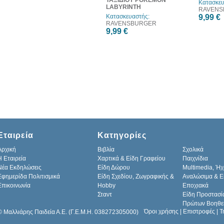
ΤΑΞΙΔΙΟΥ POKEMON
Κατασκευ
LABYRINTH
RAVENS
Κατασκευαστής:
9,99 €
RAVENSBURGER
9,99 €
Εταιρεία
Κατηγορίες
Αρχική
Βιβλία
Σχολικά
H Εταιρεία
Χαρτικά & Είδη Γραφείου
Παιχνίδια
Νέα Εκδηλώσεις
Είδη Δώρου
Multimedia, Ήχ
Εφημερίδα Πολιτισμικά
Είδη Σχεδίου, Ζωγραφικής &
Αναλώσιμα & Ε
Επικοινωνία
Hobby
Εποχιακά
Σταντ
Είδη Προστασί
Πρώτων Βοηθε
Όροι χρήσης
|
Επιστροφές
|
Τ
© Μαλλιάρης Παιδεία Α.Ε. (Γ.Ε.Μ.Η. 038272305000)