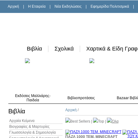
Αρχική
|
H Εταιρεία
|
Νέα Εκδηλώσεις
|
Εφημερίδα Πολιτισμικά
|
Βιβλία
Σχολικά
Χαρτικά & Είδη Γραφ
Εκδόσεις Μαλλιάρης-
Βιβλιοπροτάσεις
Bazaar Βιβλ
Παιδεία
Βιβλία
Αρχική
/
Αρχαία Κείμενα
Best Sellers
|
Top
|
Όλα
Βιογραφίες & Μαρτυρίες
Γλωσσολογία & Σημειολογία
ΠΑΖΛ 1000 ΤΕΜ. MINECRAFT